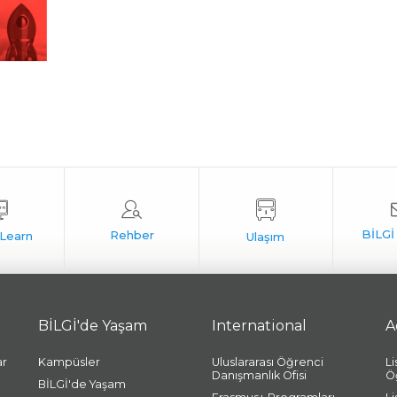
BİLGİ'de Yaşam
International
A
ar
Kampüsler
Uluslararası Öğrenci
L
Danışmanlık Ofisi
Ö
BİLGİ'de Yaşam