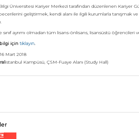
Bilgi Üniversitesi Kariyer Merkezi tarafından düzenlenen Kariyer 
ecerilerini geliştirmek, kendi alanı ile ilgili kurumlarla tanışmak v
.
sınıf ayrımı olmadan tüm lisans-önlisans, lisansüstü öğrencileri ve
 bilgi için
tıklayın
.
-16 Mart 2018
ral
istanbul Kampüsü, ÇSM-Fuaye Alanı (Study Hall)
ler