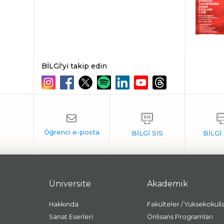
BİLGİ'yi takip edin
Üniversite
Akademik
Hakkında
Fakülteler / Yüksekokull
Sanat Eserleri
Önlisans Programları