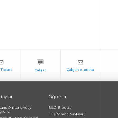
daylar
Öğrenci
isans-Önlisans Aday
BİLGİ E-posta
ğrenci
SIS (Öğrenci Sayfaları)