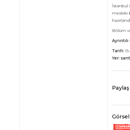
İstanbul 
mesleki b
hazırlandı
Bölüm ve 
Ayrıntılı
Tarih:
15
Yer: sant
Paylaş
Görsel