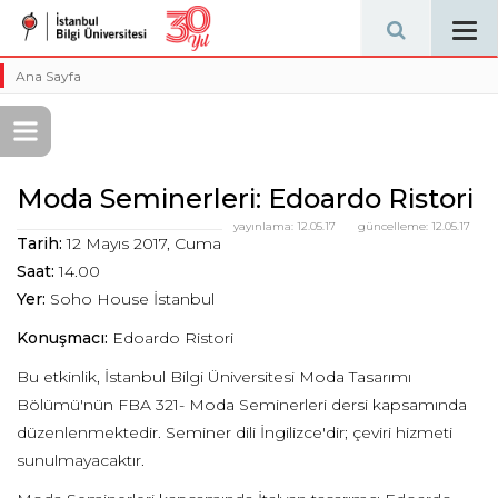
Tog
navi
Ana Sayfa
Moda Seminerleri: Edoardo Ristori
yayınlama:
12.05.17
güncelleme:
12.05.17
Tarih:
12 Mayıs 2017, Cuma
Saat:
14.00
Yer:
Soho House İstanbul
Konuşmacı:
Edoardo Ristori
Bu etkinlik, İstanbul Bilgi Üniversitesi Moda Tasarımı
Bölümü'nün FBA 321- Moda Seminerleri dersi kapsamında
düzenlenmektedir. Seminer dili İngilizce'dir; çeviri hizmeti
sunulmayacaktır.