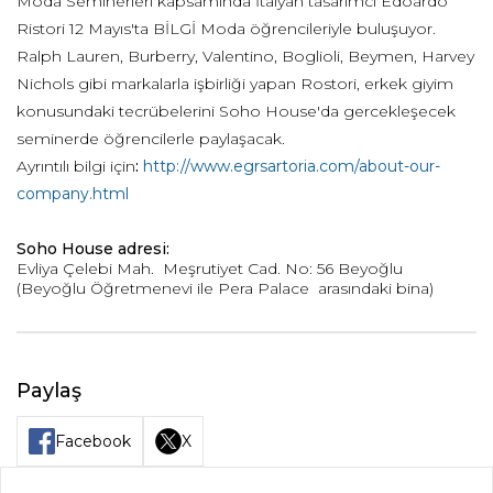
Moda Seminerleri kapsamında İtalyan tasarımcı Edoardo
Ristori 12 Mayıs'ta BİLGİ Moda öğrencileriyle buluşuyor.
Ralph Lauren, Burberry, Valentino, Boglioli, Beymen, Harvey
Nichols gibi markalarla işbirliği yapan Rostori, erkek giyim
konusundaki tecrübelerini Soho House'da gercekleşecek
seminerde öğrencilerle paylaşacak.
Ayrıntılı bilgi için
:
http://www.egrsartoria.com/about-our-
company.html
Soho House adresi:
Evliya Çelebi Mah. Meşrutiyet Cad. No: 56 Beyoğlu
(Beyoğlu Öğretmenevi ile Pera Palace arasındaki bina)
Paylaş
Facebook
X