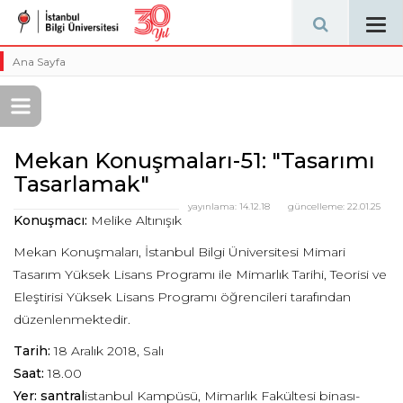
Tog
navi
Ana Sayfa
Mekan Konuşmaları-51: "Tasarımı
Tasarlamak"
yayınlama:
14.12.18
güncelleme:
22.01.25
Konuşmacı:
Melike Altınışık
Mekan Konuşmaları, İstanbul Bilgi Üniversitesi Mimari
Tasarım Yüksek Lisans Programı ile Mimarlık Tarihi, Teorisi ve
Eleştirisi Yüksek Lisans Programı öğrencileri tarafından
düzenlenmektedir.
Tarih:
18 Aralık 2018, Salı
Saat:
18.00
Yer: santral
istanbul Kampüsü, Mimarlık Fakültesi binası-