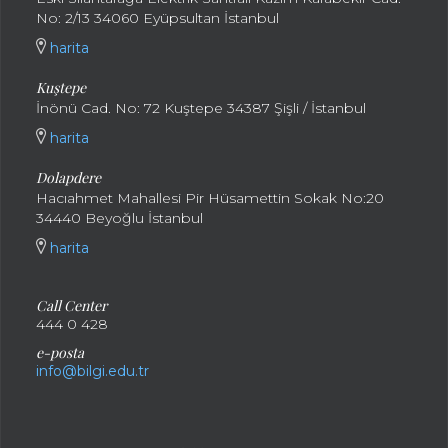
No: 2/13 34060 Eyüpsultan İstanbul
harita
Kuştepe
İnönü Cad. No: 72 Kuştepe 34387 Şişli / İstanbul
harita
Dolapdere
Hacıahmet Mahallesi Pir Hüsamettin Sokak No:20
34440 Beyoğlu İstanbul
harita
Call Center
444 0 428
e-posta
info@bilgi.edu.tr