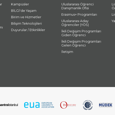
ar
Kampüsler
Uluslararası Öğrenci
L
Danışmanlık Ofisi
Ö
BİLGİ'de Yaşam
Erasmus+ Programları
L
Birim ve Hizmetler
Uluslararası Aday
Y
Bilişim Teknolojileri
Öğrenciler (YÖS)
mı
Duyurular / Etkinlikler
İkili Değişim Programları
Giden Öğrenci
İkili Değişim Programları
Gelen Öğrenci
İletişim