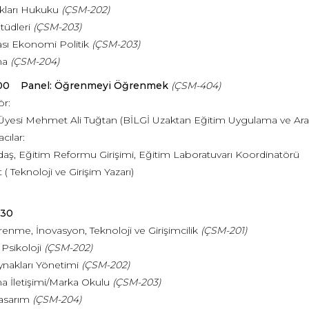
kları Hukuku
(ÇSM-202)
tüdleri
(ÇSM-203)
rası Ekonomi Politik
(ÇSM-203)
ma
(ÇSM-204)
3.00 Panel: Öğrenmeyi Öğrenmek
(ÇSM-404)
r:
 Üyesi Mehmet Ali Tuğtan (BİLGİ Uzaktan Eğitim Uygulama ve Ar
ılar:
daş, Eğitim Reformu Girişimi, Eğitim Laboratuvarı Koordinatörü
t ( Teknoloji ve Girişim Yazarı)
.30
enme, İnovasyon, Teknoloji ve Girişimcilik
(ÇSM-201)
 Psikoloji
(ÇSM-202)
ynakları Yönetimi
(ÇSM-202)
a İletişimi/Marka Okulu
(ÇSM-203)
asarım
(ÇSM-204)