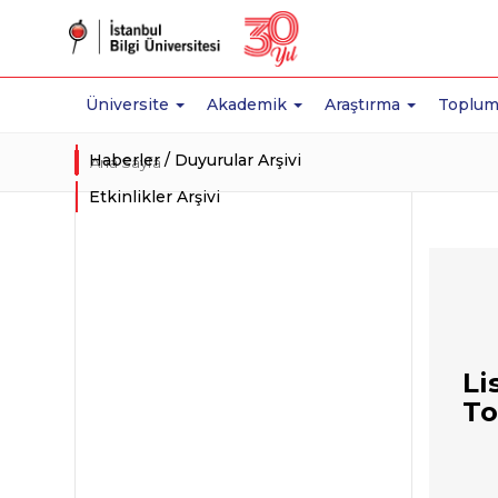
Üniversite
Akademik
Araştırma
Toplum
Haberler / Duyurular Arşivi
Ana Sayfa
Etkinlikler Arşivi
Li
To