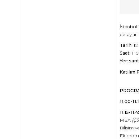
İstanbul 
detayları 
Tarih:
12
Saat:
11.
Yer: sant
Katılım 
PROGR
11.00-11
11.15-11.4
MBA
(ÇS
Bilişim 
Ekonom