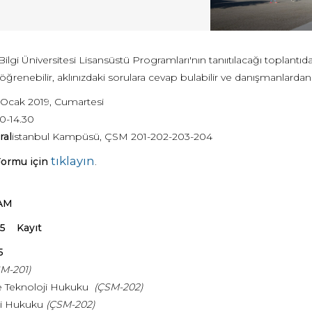
Bilgi Üniversitesi Lisansüstü Programları'nın tanııtılacağı toplantıd
öğrenebilir, aklınızdaki sorulara cevap bulabilir ve danışmanlardan kayı
 Ocak 2019, Cumartesi
00-14.30
ral
istanbul Kampüsü, ÇSM 201-202-203-204
tıklayın
.
Formu için
AM
.15 Kayıt
5
M-201)
ve Teknoloji Hukuku
(ÇSM-202)
i Hukuku
(ÇSM-202)