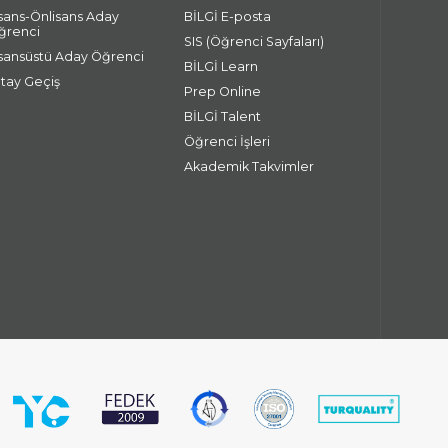
isans-Önlisans Aday
BİLGİ E-posta
ğrenci
SIS (Öğrenci Sayfaları)
isansüstü Aday Öğrenci
BİLGİ Learn
atay Geçiş
Prep Online
BİLGİ Talent
Öğrenci İşleri
Akademik Takvimler