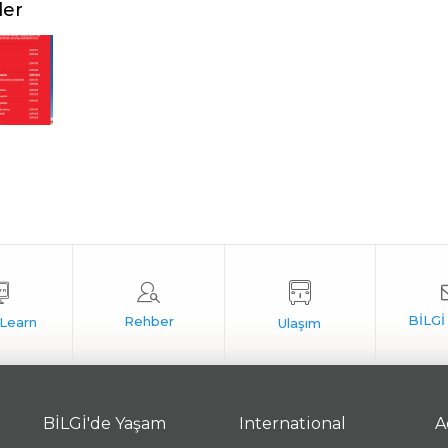
ler
BİLGİ'de Yaşam
International
A