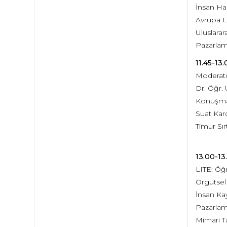
İnsan Ha
Avrupa E
Uluslara
Pazarla
11.45-1
Moderatö
Dr. Öğr.
Konuşmac
Suat Kar
Timur Sır
13.00-13
LITE: Öğr
Örgütsel
İnsan Ka
Pazarlam
Mimari T