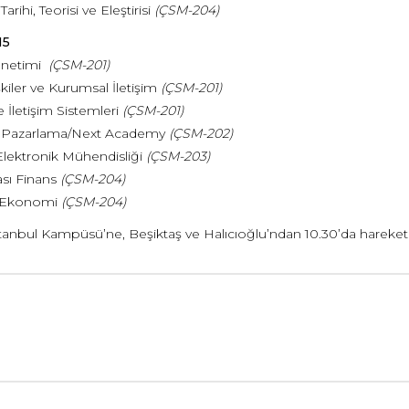
arihi, Teorisi ve Eleştirisi
(ÇSM-204)
15
önetimi
(ÇSM-201)
işkiler ve Kurumsal İletişim
(ÇSM-201)
İletişim Sistemleri
(ÇSM-201)
if Pazarlama/Next Academy
(ÇSM-202)
-Elektronik Mühendisliği
(ÇSM-203)
ası Finans
(ÇSM-204)
l Ekonomi
(ÇSM-204)
tanbul Kampüsü’ne, Beşiktaş ve Halıcıoğlu’ndan 10.30’da hareket ede