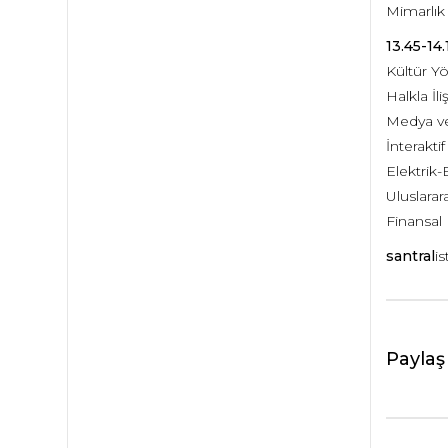
Mimarlık T
13.45-14.
Kültür Y
Halkla İl
Medya ve 
İnterakt
Elektrik
Uluslarar
Finansa
santral
is
Paylaş