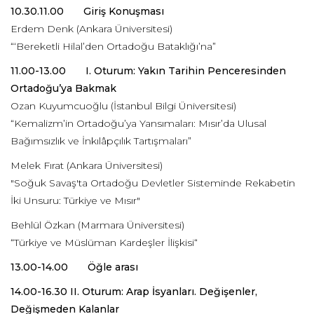
10.30.11.00 Giriş Konuşması
Erdem Denk (Ankara Üniversitesi)
“‘Bereketli Hilal’den Ortadoğu Bataklığı’na”
11.00-13.00 I. Oturum: Yakın Tarihin Penceresinden
Ortadoğu’ya Bakmak
Ozan Kuyumcuoğlu (İstanbul Bilgi Üniversitesi)
“Kemalizm’in Ortadoğu’ya Yansımaları: Mısır’da Ulusal
Bağımsızlık ve İnkılâpçılık Tartışmaları”
Melek Fırat (Ankara Üniversitesi)
"Soğuk Savaş'ta Ortadoğu Devletler Sisteminde Rekabetin
İki Unsuru: Türkiye ve Mısır"
Behlül Özkan (Marmara Üniversitesi)
“Türkiye ve Müslüman Kardeşler İlişkisi“
13.00-14.00 Öğle arası
14.00-16.30 II. Oturum: Arap İsyanları. Değişenler,
Değişmeden Kalanlar