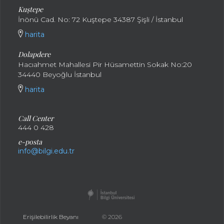
Kuştepe
İnönü Cad. No: 72 Kuştepe 34387 Şişli / İstanbul
harita
Dolapdere
Hacıahmet Mahallesi Pir Hüsamettin Sokak No:20
34440 Beyoğlu İstanbul
harita
Call Center
444 0 428
e-posta
info@bilgi.edu.tr
Erişilebilirlik Beyanı
© 2026