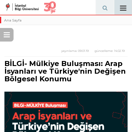
Tog
navi
Ana Sayfa
yayınlama:
09.01.19
güncelleme:
14.02.19
BİLGİ- Mülkiye Buluşması: Arap
İsyanları ve Türkiye'nin Değişen
Bölgesel Konumu