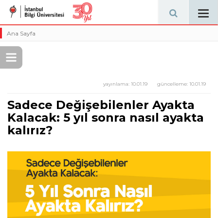
Tog
navi
Ana Sayfa
yayınlama:
10.01.19
güncelleme:
10.01.19
Sadece Değişebilenler Ayakta
Kalacak: 5 yıl sonra nasıl ayakta
kalırız?