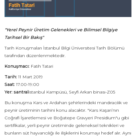
"Yerel Peynir Üretim Gelenekleri ve Bilimsel Bilgiye
Tarihsel Bir Bakış"
Tarih Konuşmaları İstanbul Bilgi Üniversitesi Tarih Bölümü
tarafından düzenlenmektedir.
Konuşmacı:
Fatih Tatari
Tarih:
11 Mart 2019
Saat:
17.00-19:00
Yer: santral
istanbul Kampüsü, Seyfi Arkan binası-Z05
Bu konuşma Kars ve Ardahan şehirlerindeki mandıracılık ve
peynir üretiminin tarihini konu alacaktır. "Kars Kaşarı’nın
Coğrafi İşaretlemesi ve Boğatepe Gravyeri Presidium"u gibi
sertifikalar, yerli peynir üretiminde geleneksel teknikleri ve
bunların süt hayvancılığı ile ilişkilerini korumayı hedef alır. Aynı