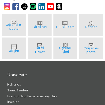
Üniversite
Hakkında
Sanat Eserleri
İstanbul Bilgi Üniversitesi Yayınları
İhaleler