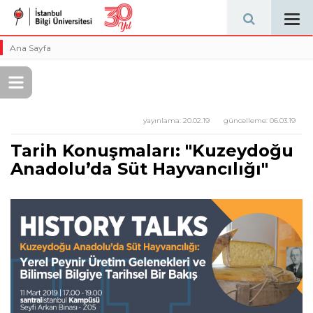
Tog
navi
Ana Sayfa
yayınlama:
20.02.19
güncelleme:
06.03.19
Tarih Konuşmaları: "Kuzeydoğu
Anadolu’da Süt Hayvancılığı"