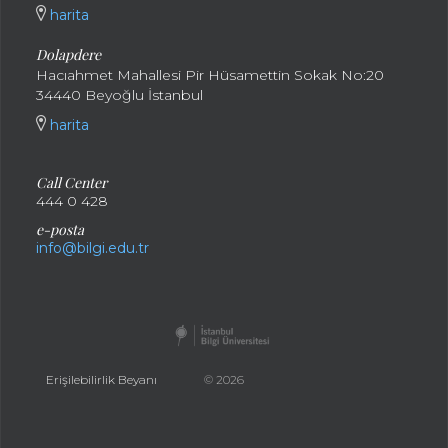
harita
Dolapdere
Hacıahmet Mahallesi Pir Hüsamettin Sokak No:20
34440 Beyoğlu İstanbul
harita
Call Center
444 0 428
e-posta
info@bilgi.edu.tr
Erişilebilirlik Beyanı
© 2026