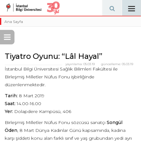
Tog
navi
Ana Sayfa
Tiyatro Oyunu: “Lâl Hayal”
yayınlama:
05.03.19
güncelleme:
05.03.19
İstanbul Bilgi Üniversitesi Sağlık Bilimleri Fakültesi ile
Birleşmiş Milletler Nüfus Fonu işbirliğinde
düzenlenmektedir.
Tarih:
8 Mart 2019
Saat:
14.00-16.00
Yer:
Dolapdere Kampüsü, 406
Birleşmiş Milletler Nüfus Fonu sözcüsü sanatçı
Songül
Öden
, 8 Mart Dünya Kadınlar Günü kapsamında, kadına
karşı şiddeti konu alan farklı sınıf ve yaş grubundan yedi ayrı