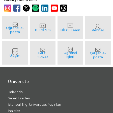
Üniversite
Hakkında
Sanat Eserleri
İstanbul Bilgi Üniversitesi Yayınları
İhaleler