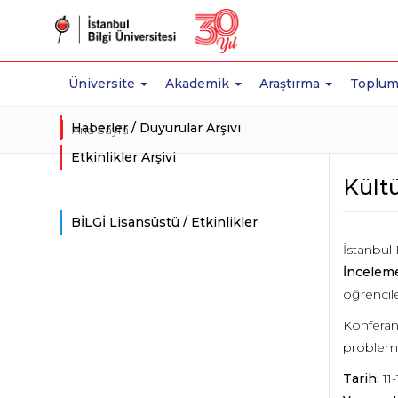
Üniversite
Akademik
Araştırma
Toplum
Haberler / Duyurular Arşivi
Ana Sayfa
Etkinlikler Arşivi
Kültü
BİLGİ Lisansüstü / Etkinlikler
İstanbul 
İnceleme
öğrencile
Konferans
problemle
Tarih:
11