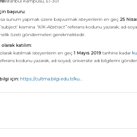
ral
istanbul Kampüsü, E1-301
in başvuru:
sa sunum yapmak üzere başvurmak isteyenlerin en geç
2
5 Nisa
 ’subject’ kısmına
“KİK-Abstract”
referans kodunu yazarak; ad-soyad
melik özeti göndermeleri gerekmektedir.
 olarak katılım:
 olarak katılmak isteyenlerin en geç
1 Mayıs 2019
tarihine kadar
ku
eferans kodunu yazarak, ad-soyad, üniversite adı bilgilerini gönderm
bilgi için:
https://cultma.bilgi.edu.tr/ku...