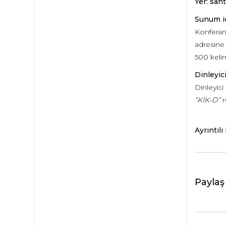
Yer: sant
Sunum iç
Konferan
adresine
500 keli
Dinleyici
Dinleyici
“KİK-D”
r
Ayrıntılı 
Paylaş