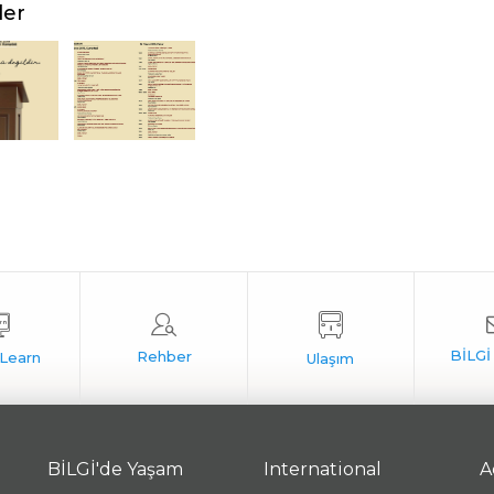
ler
BİLGİ'de Yaşam
International
A