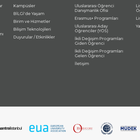
ar
Kampüsler
Uluslararası Öğrenci
L
Danışmanlık Ofisi
Ö
BİLGİ'de Yaşam
Erasmus+ Programları
L
Birim ve Hizmetler
Uluslararası Aday
Y
Bilişim Teknolojileri
Öğrenciler (YÖS)
mı
Duyurular / Etkinlikler
İkili Değişim Programları
Giden Öğrenci
İkili Değişim Programları
Gelen Öğrenci
İletişim