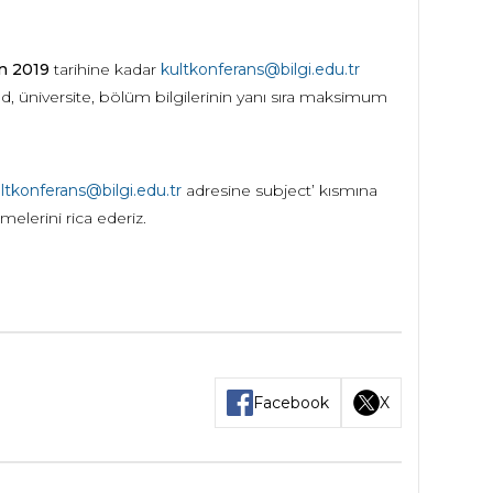
n 2019
tarihine kadar
kultkonferans@bilgi.edu.tr
, üniversite, bölüm bilgilerinin yanı sıra maksimum
ltkonferans@bilgi.edu.tr
adresine subject’ kısmına
elerini rica ederiz.
Facebook
X