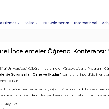
a Hizmet
Kalite
BİLGİ'de Yaşam
International
Ada
rel İncelemeler Öğrenci Konferansı: "
Bilgi Üniversitesi Kültürel İncelemeler Yüksek Lisans Programı ö
lerde Sorunsallar: Özne ve İktidar”
konferansı interdisipliner ala
rine açıktır.
, Türkiye’de benzer anlarda çalışan öğrencilerin dijital veya basılı ka
rine yılda bir kez dahi olsa yanıt verecek bir platform sunma am
-12 Mayıs 2019