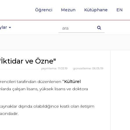
-
Öğrenci
Mezun
Kütüphane
EN
İNG
SA
GE
ylar
İktidar ve Özne"
yayınlama:
11.03.19
güncelleme:
06.05.19
ğrencileri tarafından düzenlenen
“Kültürel
nlarda çalışan lisans, yüksek lisans ve doktora
ynaklar dışında olabildiğince kısıtlı olan iletişim
acındadır.