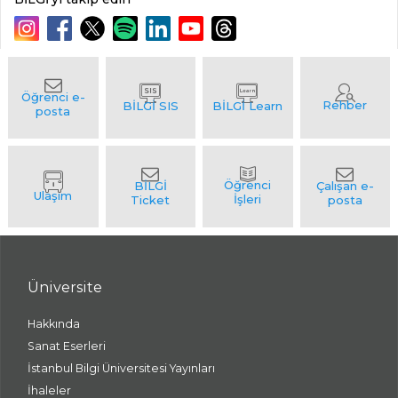
Üniversite
Hakkında
Sanat Eserleri
İstanbul Bilgi Üniversitesi Yayınları
İhaleler