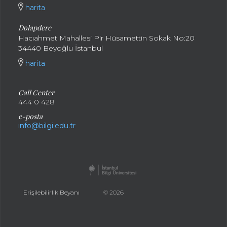
harita
Dolapdere
Hacıahmet Mahallesi Pir Hüsamettin Sokak No:20
34440 Beyoğlu İstanbul
harita
Call Center
444 0 428
e-posta
info@bilgi.edu.tr
Erişilebilirlik Beyanı
© 2026