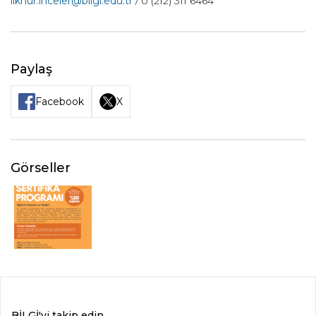
ilknur.inceler@bilgi.edu.tr
/
0 (212) 311 6464
Paylaş
Facebook
X
Görseller
BİLGİ'yi takip edin