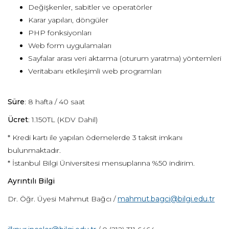
Değişkenler, sabitler ve operatörler
Karar yapıları, döngüler
PHP fonksiyonları
Web form uygulamaları
Sayfalar arası veri aktarma (oturum yaratma) yöntemleri
Veritabanı etkileşimli web programları
Süre
: 8 hafta / 40 saat
Ücret
: 1.150TL (KDV Dahil)
* Kredi kartı ile yapılan ödemelerde 3 taksit imkanı
bulunmaktadır.
* İstanbul Bilgi Üniversitesi mensuplarına %50 indirim.
Ayrıntılı Bilgi
Dr. Öğr. Üyesi Mahmut Bağcı /
mahmut.bagci@bilgi.edu.tr