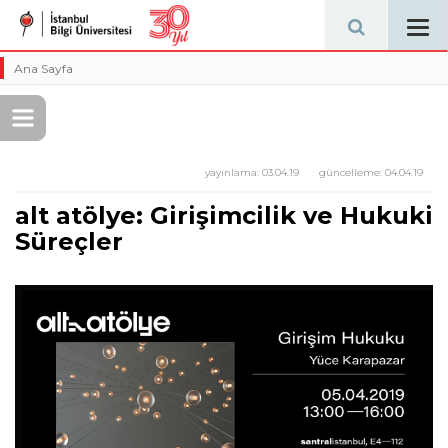
Tog
navi
Ana Sayfa
yayınlama:
03.04.19
güncelleme:
04.04.19
alt atölye: Girişimcilik ve Hukuki
Süreçler