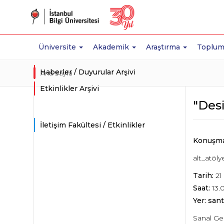
Üniversite
Akademik
Araştırma
Toplum
Haberler / Duyurular Arşivi
Ana Sayfa
Etkinlikler Arşivi
"Desi
İletişim Fakültesi / Etkinlikler
Konuşma
alt_atöly
Tarih:
21
Saat:
13.
Yer: sant
Sanal Ge