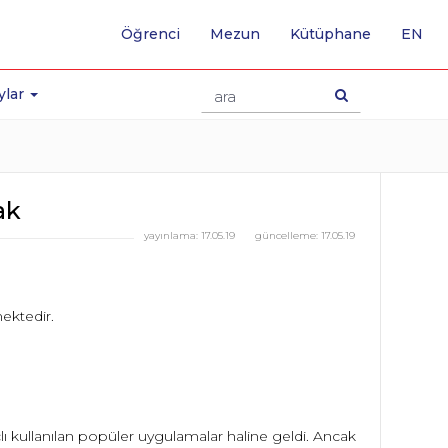
-
Öğrenci
Mezun
Kütüphane
EN
İNG
SA
GE
ylar
ak
yayınlama:
17.05.19
güncelleme:
17.05.19
lenmektedir.
kullanılan popüler uygulamalar haline geldi. Ancak