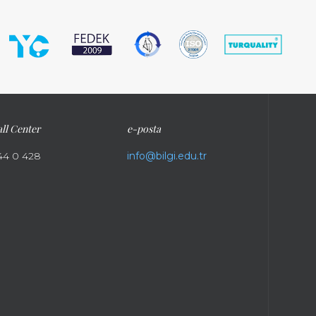
ll Center
e-posta
44 0 428
info@bilgi.edu.tr