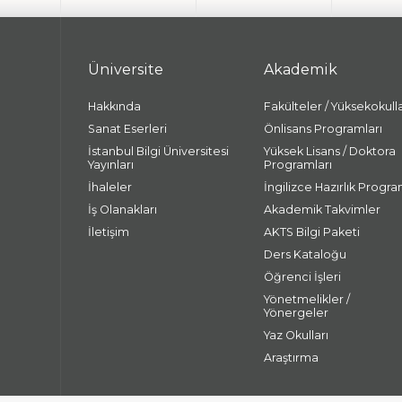
Üniversite
Akademik
Hakkında
Fakülteler / Yüksekokull
Sanat Eserleri
Önlisans Programları
İstanbul Bilgi Üniversitesi
Yüksek Lisans / Doktora
Yayınları
Programları
İhaleler
İngilizce Hazırlık Progra
İş Olanakları
Akademik Takvimler
İletişim
AKTS Bilgi Paketi
Ders Kataloğu
Öğrenci İşleri
Yönetmelikler /
Yönergeler
Yaz Okulları
Araştırma