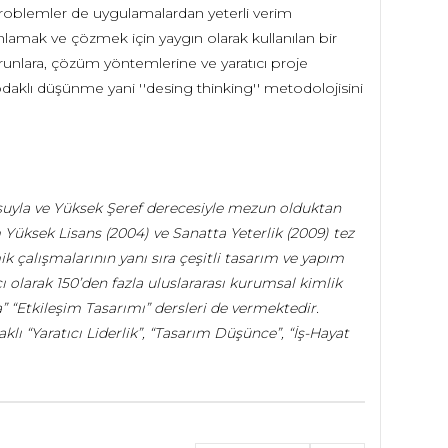
 problemler de uygulamalardan yeterli verim
lamak ve çözmek için yaygın olarak kullanılan bir
runlara, çözüm yöntemlerine ve yaratıcı proje
odaklı düşünme yani ''desing thinking'' metodolojisini
suyla ve Yüksek Şeref derecesiyle mezun olduktan
 Yüksek Lisans (2004) ve Sanatta Yeterlik (2009) tez
 çalışmalarının yanı sıra çeşitli tasarım ve yapım
ı olarak 150’den fazla uluslararası kurumsal kimlik
” “Etkileşim Tasarımı” dersleri de vermektedir.
lı “Yaratıcı Liderlik”, “Tasarım Düşünce”, “İş-Hayat