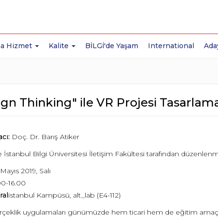
a Hizmet
Kalite
BİLGİ'de Yaşam
International
Ada
gn Thinking" ile VR Projesi Tasarlam
cı:
Doç. Dr. Barış Atiker
e İstanbul Bilgi Üniversitesi İletişim Fakültesi tarafından düzen
 Mayıs 2019, Salı
00-16.00
ral
istanbul Kampüsü, alt_lab (E4-112)
rçeklik uygulamaları günümüzde hem ticari hem de eğitim amaçlı 