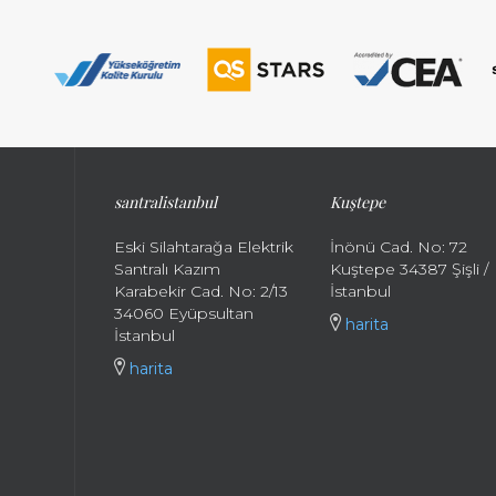
santralistanbul
Kuştepe
Eski Silahtarağa Elektrik
İnönü Cad. No: 72
Santralı Kazım
Kuştepe 34387 Şişli /
Karabekir Cad. No: 2/13
İstanbul
34060 Eyüpsultan
harita
İstanbul
harita