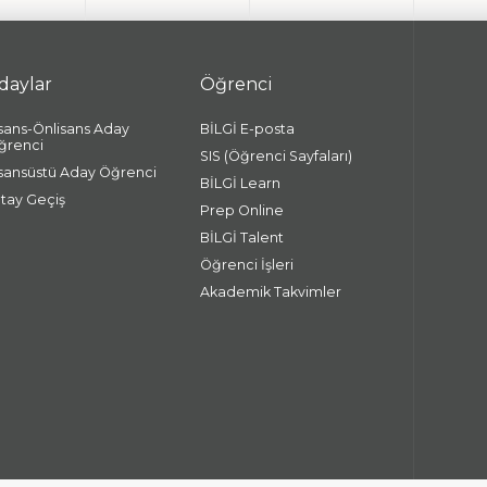
daylar
Öğrenci
isans-Önlisans Aday
BİLGİ E-posta
ğrenci
SIS (Öğrenci Sayfaları)
isansüstü Aday Öğrenci
BİLGİ Learn
atay Geçiş
Prep Online
BİLGİ Talent
Öğrenci İşleri
Akademik Takvimler