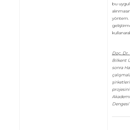
bu uygula
alınması
yöntem. '
geliştirm
kullanara
Doç. Dr. 
Bilkent 
sonra Hac
çalışmala
şirketler
projesini
Akademini
Dengesi”,