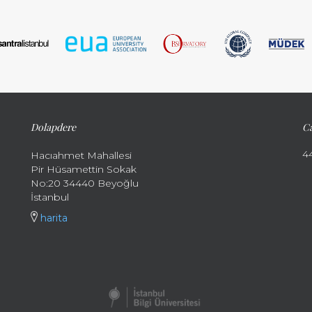
Dolapdere
Ca
4
Hacıahmet Mahallesi
Pir Hüsamettin Sokak
No:20 34440 Beyoğlu
İstanbul
harita