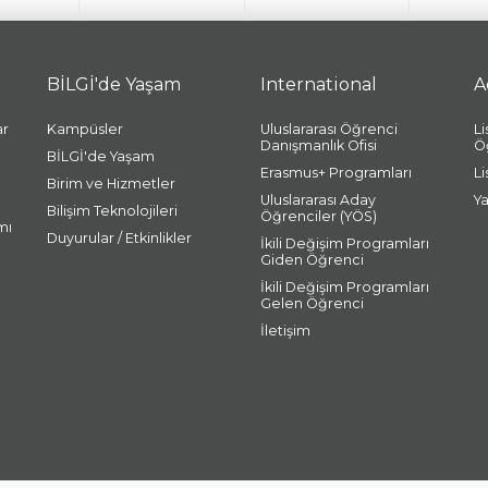
BİLGİ'de Yaşam
International
A
ar
Kampüsler
Uluslararası Öğrenci
L
Danışmanlık Ofisi
Ö
BİLGİ'de Yaşam
Erasmus+ Programları
L
Birim ve Hizmetler
Uluslararası Aday
Y
Bilişim Teknolojileri
Öğrenciler (YÖS)
mı
Duyurular / Etkinlikler
İkili Değişim Programları
Giden Öğrenci
İkili Değişim Programları
Gelen Öğrenci
İletişim