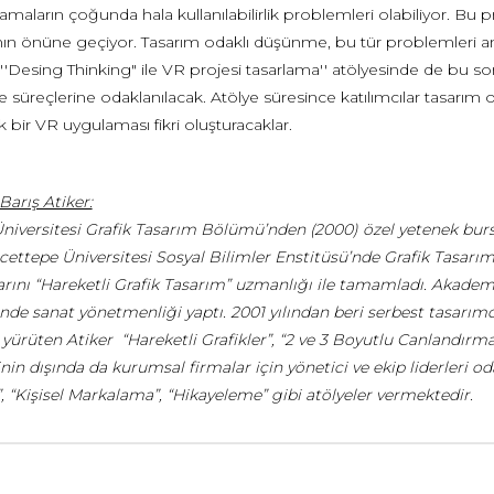
maların çoğunda hala kullanılabilirlik problemleri olabiliyor. Bu
nın önüne geçiyor. Tasarım odaklı düşünme, bu tür problemleri an
'Desing Thinking" ile VR projesi tasarlama'' atölyesinde de bu so
e süreçlerine odaklanılacak. Atölye süresince katılımcılar tasarım 
k bir VR uygulaması fikri oluşturacaklar.
Barış Atiker:
Üniversitesi Grafik Tasarım Bölümü’nden (2000) özel yetenek bur
ettepe Üniversitesi Sosyal Bilimler Enstitüsü’nde Grafik Tasarım
rını “Hareketli Grafik Tasarım” uzmanlığı ile tamamladı. Akademik
inde sanat yönetmenliği yaptı. 2001 yılından beri serbest tasarımc
 yürüten Atiker “Hareketli Grafikler”, “2 ve 3 Boyutlu Canlandırma
n dışında da kurumsal firmalar için yönetici ve ekip liderleri odak
 “Kişisel Markalama”, “Hikayeleme” gibi atölyeler vermektedir.