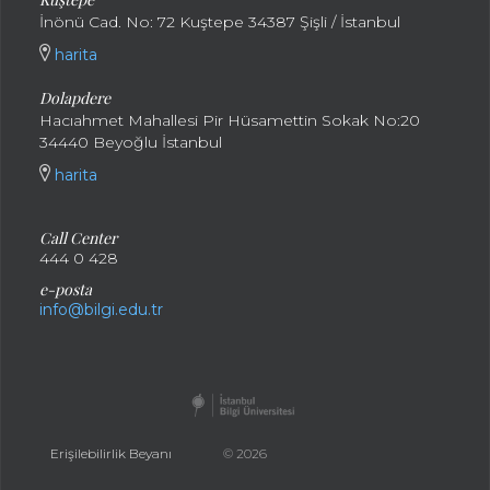
İnönü Cad. No: 72 Kuştepe 34387 Şişli / İstanbul
harita
Dolapdere
Hacıahmet Mahallesi Pir Hüsamettin Sokak No:20
34440 Beyoğlu İstanbul
harita
Call Center
444 0 428
e-posta
info@bilgi.edu.tr
Erişilebilirlik Beyanı
© 2026