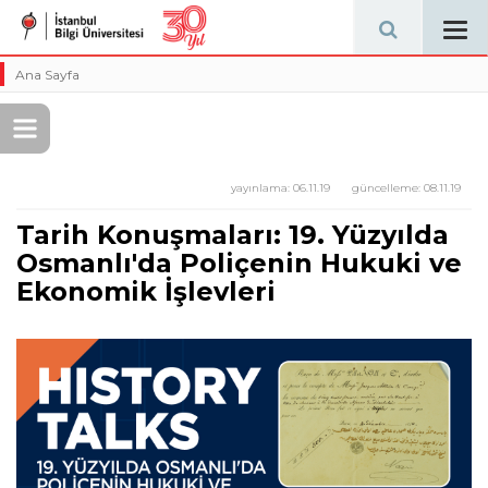
Tog
navi
Ana Sayfa
yayınlama:
06.11.19
güncelleme:
08.11.19
Tarih Konuşmaları: 19. Yüzyılda
Osmanlı'da Poliçenin Hukuki ve
Ekonomik İşlevleri