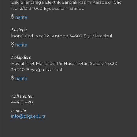
Eski Silahtarağa Elektrik Santralı Kazım Karabekir Cad.
No: 2/13 34060 Eyüpsultan İstanbul
harita
Kuştepe
İnönü Cad. No: 72 Kuştepe 34387 Şişli / İstanbul
harita
Dolapdere
Hacıahmet Mahallesi Pir Hüsamettin Sokak No:20
34440 Beyoğlu İstanbul
harita
Call Center
444 0 428
e-posta
info@bilgi.edu.tr