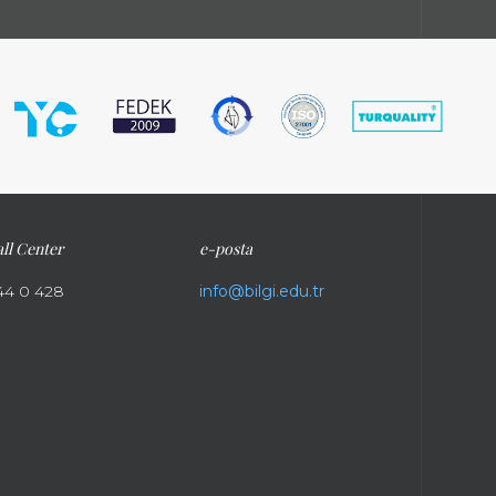
ll Center
e-posta
44 0 428
info@bilgi.edu.tr