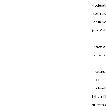
Moderat
İlter Tur
Faruk S
Şule Kut
Kahve Ar
10:30-11:
II. Otur
11:00-12:
Moderatö
Erhan 
Nurcan 