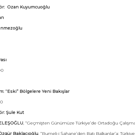
ör:
Ozan Kuyumcuoğlu
an
önmezoğlu
ası
00
um: “Eski” Bölgelere Yeni Bakışlar
30
r: Şule Kut
KELEŞOĞLU
, “Geçmişten Günümüze Türkiye’de Ortadoğu Çalışmal
Özgür Baklacıoğlu
, “Rumeli-i Şahane’den Batı Balkanlar’a: Türkiye