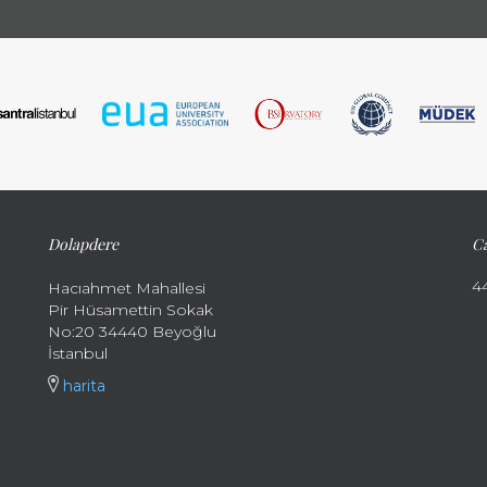
Dolapdere
Ca
4
Hacıahmet Mahallesi
Pir Hüsamettin Sokak
No:20 34440 Beyoğlu
İstanbul
harita