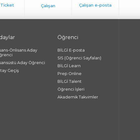
daylar
Öğrenci
isans-Önlisans Aday
BİLGİ E-posta
ğrenci
SIS (Öğrenci Sayfaları)
isansüstü Aday Öğrenci
BİLGİ Learn
atay Geçiş
Prep Online
BİLGİ Talent
Öğrenci İşleri
Akademik Takvimler