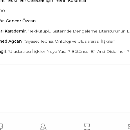
um: “Eski” Bir Gelecek için “Yeni” Kuramlar
:00
ör: Gencer Özcan
rı Karademir
, “Tekkutuplu Sistemde Dengeleme Literatürünün Evri
ed Ağcan
, “Siyaset Teorisi, Ontoloji ve Uluslararası İlişkiler”
gil
, “Uluslararası İlişkiler Neye Yarar? Bütünsel Bir Anti-Disipliner 