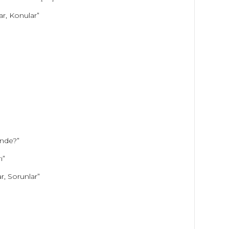
ar, Konular”
inde?”
ı”
ar, Sorunlar”