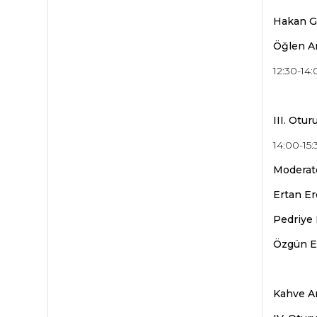
Hakan G
Öğlen Ar
12:30-14:
III. Otur
14:00-15:
Moderat
Ertan Er
Pedriye
Özgün Er
Kahve Ar