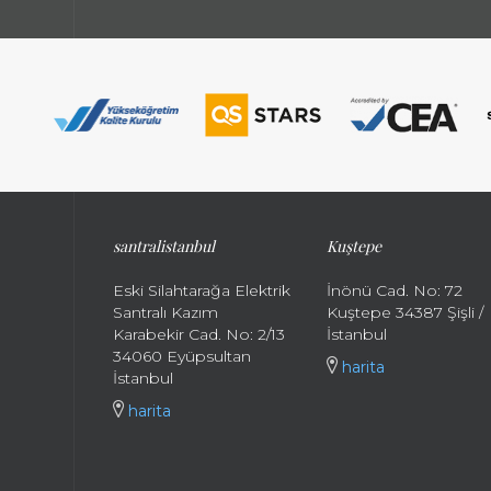
santralistanbul
Kuştepe
Eski Silahtarağa Elektrik
İnönü Cad. No: 72
Santralı Kazım
Kuştepe 34387 Şişli /
Karabekir Cad. No: 2/13
İstanbul
34060 Eyüpsultan
harita
İstanbul
harita