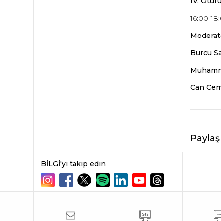
IV. Otur
16:00-18
Moderat
Burcu Sa
Muhamm
Can Cem
Paylaş
BİLGİ'yi takip edin