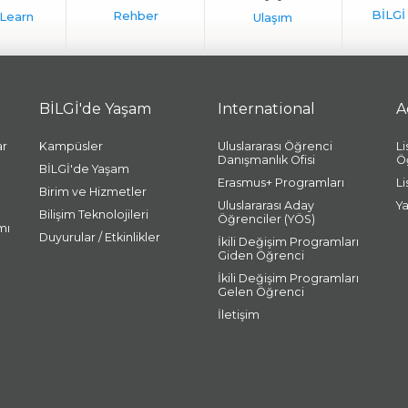
BİLGİ'de Yaşam
International
A
ar
Kampüsler
Uluslararası Öğrenci
L
Danışmanlık Ofisi
Ö
BİLGİ'de Yaşam
Erasmus+ Programları
L
Birim ve Hizmetler
Uluslararası Aday
Y
Bilişim Teknolojileri
Öğrenciler (YÖS)
mı
Duyurular / Etkinlikler
İkili Değişim Programları
Giden Öğrenci
İkili Değişim Programları
Gelen Öğrenci
İletişim