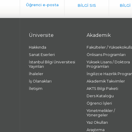
Üniversite
Akademik
Hakkında
Fakülteler / Yüksekokull
Sanat Eserleri
Önlisans Programları
İstanbul Bilgi Üniversitesi
Yüksek Lisans / Doktora
Yayınları
Programları
İhaleler
İngilizce Hazırlık Progra
İş Olanakları
Akademik Takvimler
İletişim
AKTS Bilgi Paketi
Ders Kataloğu
Öğrenci İşleri
Yönetmelikler /
Yönergeler
Yaz Okulları
Araştırma