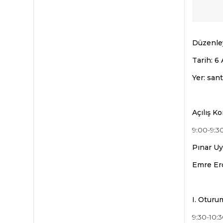
Düzenley
Tarih: 6 
Yer: sant
Açılış K
9:00-9:3
Pınar Uy
Emre Erd
I. Oturu
9:30-10: