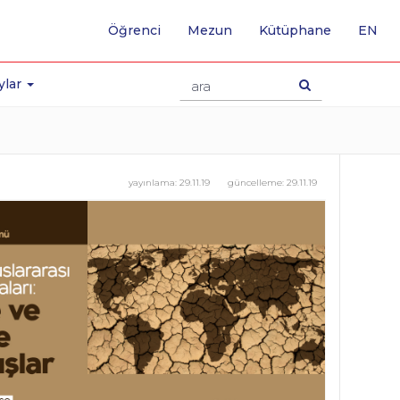
-
Öğrenci
Mezun
Kütüphane
EN
İNG
SA
GE
ylar
yayınlama:
29.11.19
güncelleme:
29.11.19