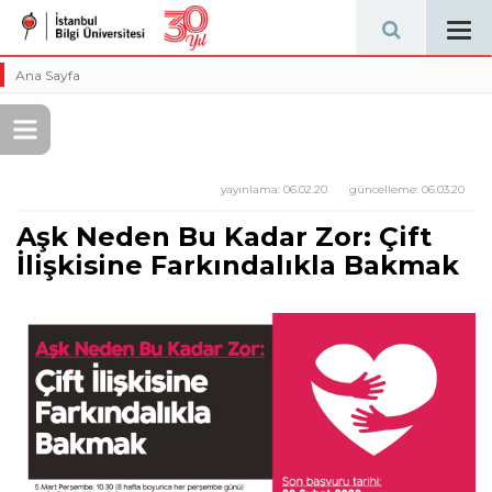
Tog
navi
Ana Sayfa
yayınlama:
06.02.20
güncelleme:
06.03.20
Aşk Neden Bu Kadar Zor: Çift
İlişkisine Farkındalıkla Bakmak