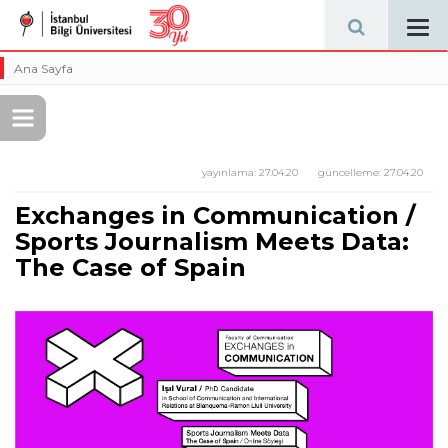
Tog
navi
Ana Sayfa
yayınlama:
27.04.20
güncelleme:
27.04.20
Exchanges in Communication /
Sports Journalism Meets Data:
The Case of Spain