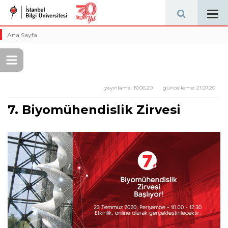
Tog
navi
Ana Sayfa
yayınlama:
19.06.20
güncelleme:
21.07.20
7. Biyomühendislik Zirvesi