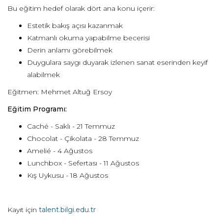
Bu eğitim hedef olarak dört ana konu içerir:
Estetik bakış açısı kazanmak
Katmanlı okuma yapabilme becerisi
Derin anlamı görebilmek
Duygulara saygı duyarak izlenen sanat eserinden keyif
alabilmek
Eğitmen: Mehmet Altuğ Ersoy
Eğitim Programı:
Caché - Saklı -
21 Temmuz
Chocolat - Çikolata -
28 Temmuz
Amelié -
4 Ağustos
Lunchbox - Sefertası -
11 Ağustos
Kış Uykusu -
18 Ağustos
Kayıt için
talent.bilgi.edu.tr