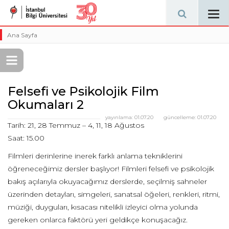
Tog
navi
Ana Sayfa
Felsefi ve Psikolojik Film
Okumaları 2
yayınlama:
01.07.20
güncelleme:
01.07.20
Tarih: 21,
28 Temmuz
– 4, 11,
18 Ağustos
Saat: 15.00
Filmleri derinlerine inerek farklı anlama tekniklerini
öğreneceğimiz dersler başlıyor! Filmleri felsefi ve psikolojik
bakış açılarıyla okuyacağımız derslerde, seçilmiş sahneler
üzerinden detayları, simgeleri, sanatsal öğeleri, renkleri, ritmi,
müziği, duyguları, kısacası nitelikli izleyici olma yolunda
gereken onlarca faktörü yeri geldikçe konuşacağız.