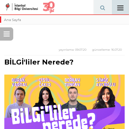
Tog
navi
Ana Sayfa
yayınlama:
09.07.20
güncelleme:
16.07.20
BİLGİ'liler Nerede?