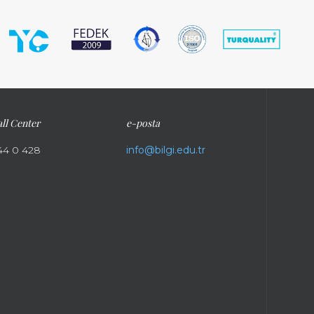
ll Center
e-posta
44 0 428
info@bilgi.edu.tr