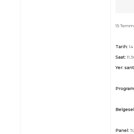
15 Temmuz
Tarih:
14
Saat:
11.3
Yer:
sant
Program
Belgesel
Panel:
Tü