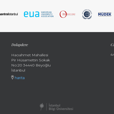
Dolapdere
Ca
4
Hacıahmet Mahallesi
Pir Hüsamettin Sokak
No:20 34440 Beyoğlu
İstanbul
harita