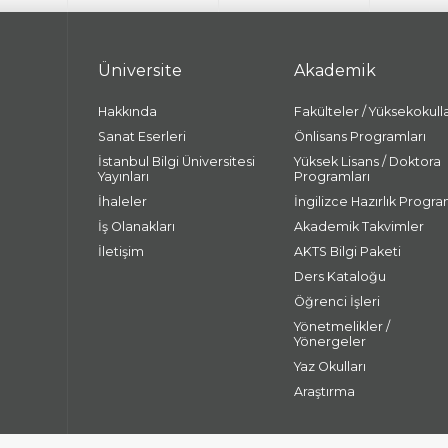
Üniversite
Akademik
Hakkında
Fakülteler / Yüksekokull
Sanat Eserleri
Önlisans Programları
İstanbul Bilgi Üniversitesi
Yüksek Lisans / Doktora
Yayınları
Programları
İhaleler
İngilizce Hazırlık Progra
İş Olanakları
Akademik Takvimler
İletişim
AKTS Bilgi Paketi
Ders Kataloğu
Öğrenci İşleri
Yönetmelikler /
Yönergeler
Yaz Okulları
Araştırma