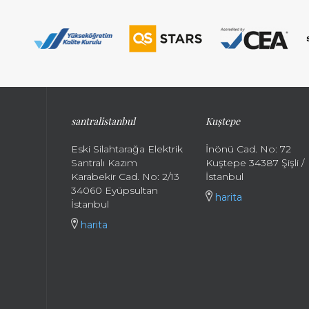
santralistanbul
Kuştepe
Eski Silahtarağa Elektrik
İnönü Cad. No: 72
Santralı Kazım
Kuştepe 34387 Şişli /
Karabekir Cad. No: 2/13
İstanbul
34060 Eyüpsultan
harita
İstanbul
harita