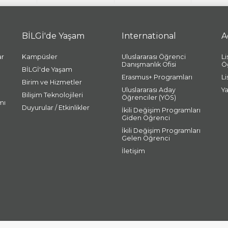
BİLGİ'de Yaşam
International
A
ar
Kampüsler
Uluslararası Öğrenci
L
Danışmanlık Ofisi
Ö
BİLGİ'de Yaşam
Erasmus+ Programları
L
Birim ve Hizmetler
Uluslararası Aday
Y
Bilişim Teknolojileri
Öğrenciler (YÖS)
mı
Duyurular / Etkinlikler
İkili Değişim Programları
Giden Öğrenci
İkili Değişim Programları
Gelen Öğrenci
İletişim