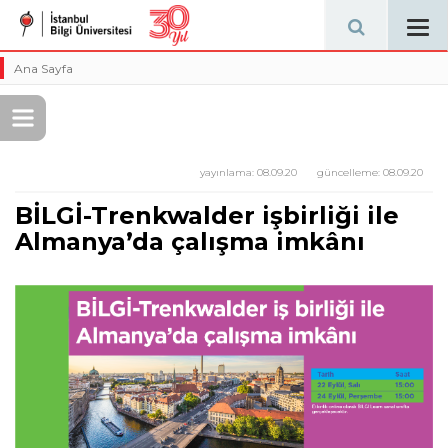
Tog
navi
Ana Sayfa
yayınlama:
08.09.20
güncelleme:
08.09.20
BİLGİ-Trenkwalder işbirliği ile
Almanya’da çalışma imkânı