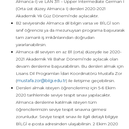
Almanca-I) ve LAN 311 – Upper Intermediate German I
(Orta üst düzey Almanca I) dersleri 2020-2021
Akademik Yılı Güz Dönemi’nde açılacaktır.
B2 seviyesinde Almanca dil bilgin varsa ve BİLGİ son
sınıf öğrencisi ya da mezunuysan programa başvurarak
tam zamanlı iş imkânlarından doğrudan
yararlanabilirsin.
Almanca dil seviyen en az B1 (orta) düzeyde ise 2020-
2021 Akademik Yılı Bahar Dönemi’nde açılacak olan
devam derslerine başvurabilirsin. Bu dersleri almak için
Lisans Dil Programları İdari Koordinatörü Mustafa Zor
(
mustafa.zor@bilgi.edu.tr
) ile iletişime geçebilirsin.
Dersleri almak isteyen öğrencilerimiz için 5-6 Ekim
2020 tarihlerinde seviye tespit sınavı yapılacaktır.
Almanca derslerine katılmak isteyen tüm
öğrencilerimizin seviye tespit sınavına girmesi
zorunludur. Seviye tespit sınavı ile ilgili detaylı bilgiye
BİLGİ e-posta adresinden ulaşabilirsin. 2 Ekim 2020