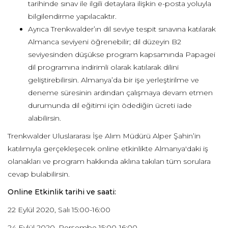
tarihinde sınav ile ilgili detaylara ilişkin e-posta yoluyla
bilgilendirme yapılacaktır.
Ayrıca Trenkwalder’ın dil seviye tespit sınavına katılarak
Almanca seviyeni öğrenebilir; dil düzeyin B2
seviyesinden düşükse program kapsamında Papagei
dil programına indirimli olarak katılarak dilini
geliştirebilirsin. Almanya’da bir işe yerleştirilme ve
deneme süresinin ardından çalışmaya devam etmen
durumunda dil eğitimi için ödediğin ücreti iade
alabilirsin.
Trenkwalder Uluslararası İşe Alım Müdürü Alper Şahin’in
katılımıyla gerçekleşecek online etkinlikte Almanya'daki iş
olanakları ve program hakkında aklına takılan tüm sorulara
cevap bulabilirsin.
Online Etkinlik tarihi ve saati:
22 Eylül 2020, Salı 15:00-16:00
24 Eylül 2020, Perşembe 15:00-16:00