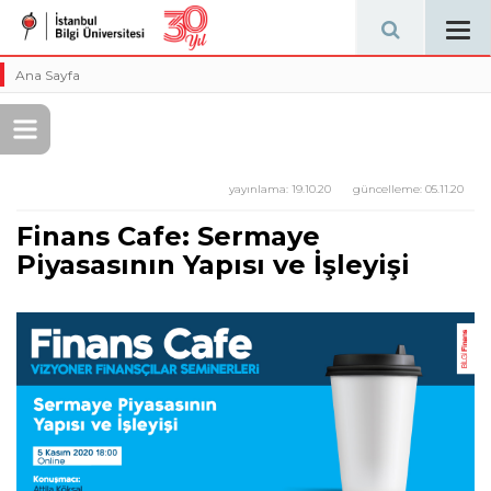
Tog
navi
Ana Sayfa
yayınlama:
19.10.20
güncelleme:
05.11.20
Finans Cafe: Sermaye
Piyasasının Yapısı ve İşleyişi