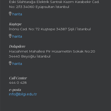
Eski Silahtarağa Elektrik Santralı Kazım Karabekir Cad.
No: 2/13 34060 Eyüpsultan İstanbul
harita
Kuştepe
İnönü Cad. No: 72 Kuştepe 34387 Şişli / İstanbul
harita
Dolapdere
Hacıahmet Mahallesi Pir Hüsamettin Sokak No:20
34440 Beyoğlu İstanbul
harita
Call Center
444 0 428
e-posta
info@bilgi.edu.tr