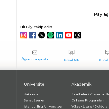
Paylaş
BİLGİ'yi takip edin
Üniversite
Akademik
Hakkında
Fakülteler / Yüksekokull
Sanat Eserleri
Önlisans Programları
İstanbul Bilgi Üniversitesi
Yüksek Lisans / Doktora