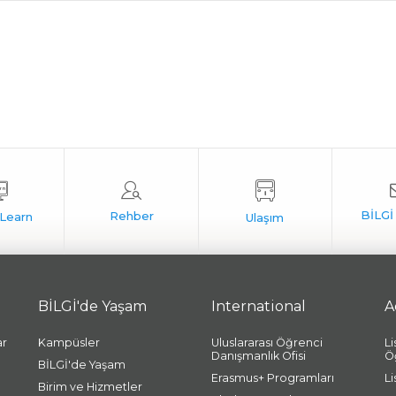
BİLGİ'de Yaşam
International
A
ar
Kampüsler
Uluslararası Öğrenci
L
Danışmanlık Ofisi
Ö
BİLGİ'de Yaşam
Erasmus+ Programları
L
Birim ve Hizmetler