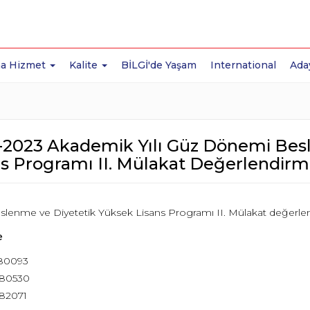
a Hizmet
Kalite
BİLGİ'de Yaşam
International
Ada
-2023 Akademik Yılı Güz Dönemi Bes
ns Programı II. Mülakat Değerlendirm
slenme ve Diyetetik Yüksek Lisans Programı II. Mülakat değerlend
e
180093
180530
182071