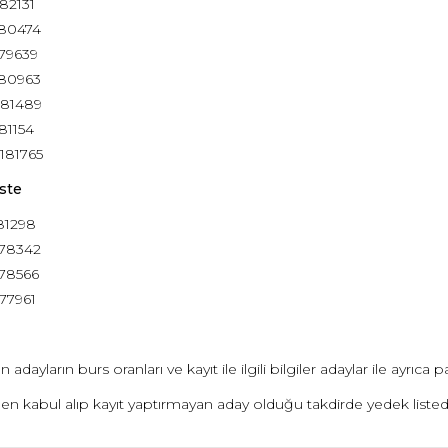
182131
180474
179639
180963
181489
181154
 181765
ste
181298
178342
178566
177961
 adayların burs oranları ve kayıt ile ilgili bilgiler adaylar ile ayrıca pa
eden kabul alıp kayıt yaptırmayan aday olduğu takdirde yedek listede