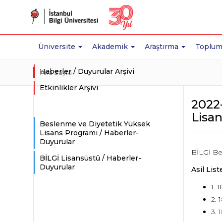
Üniversite
Akademik
Araştırma
Toplum
Haberler / Duyurular Arşivi
Ana Sayfa
Etkinlikler Arşivi
2022
Lisa
Beslenme ve Diyetetik Yüksek
Lisans Programı / Haberler-
Duyurular
BİLGİ Be
BİLGİ Lisansüstü / Haberler-
Duyurular
Asil List
1. 
2. 
3. 