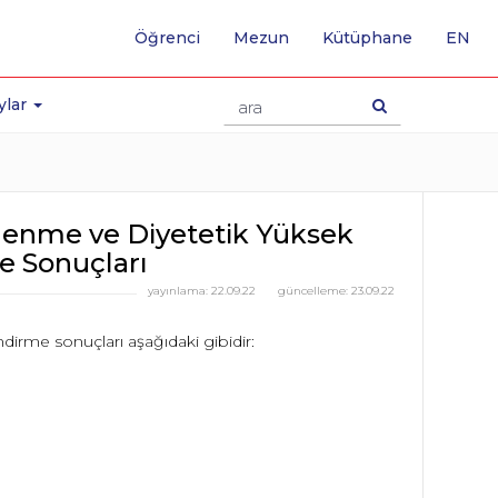
-
Öğrenci
Mezun
Kütüphane
EN
İNG
SA
GE
ylar
lenme ve Diyetetik Yüksek
e Sonuçları
yayınlama:
22.09.22
güncelleme:
23.09.22
irme sonuçları aşağıdaki gibidir: