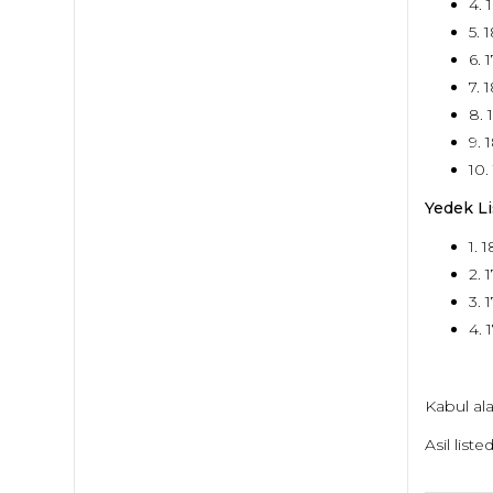
4. 
5. 
6. 
7. 
8. 
9. 
10.
Yedek Li
1. 
2. 
3. 
4. 
Kabul alan
Asil list