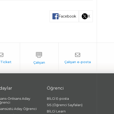
Facebook
X
daylar
Öğrenci
isans-Önlisans Aday
BİLGİ E-posta
ğrenci
SIS (Öğrenci Sayfaları)
isansüstü Aday Öğrenci
BİLGİ Learn