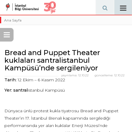
Tog
navi
Ana Sayfa
Bread and Puppet Theater
kuklaları santralistanbul
Kampüsü’nde sergileniyor
yayınlama:
12.10.22
güncelleme:
12.10.22
Tarih:
12 Ekim – 6 Kasım 2022
Yer: santral
istanbul Kampüsü
Dünyaca ünlü protest kukla tiyatrosu Bread and Puppet
Theater’ın 17. İstanbul Bienali kapsamında sergilediği
performansında yer alan kuklalar Enerji Müzesi’nde