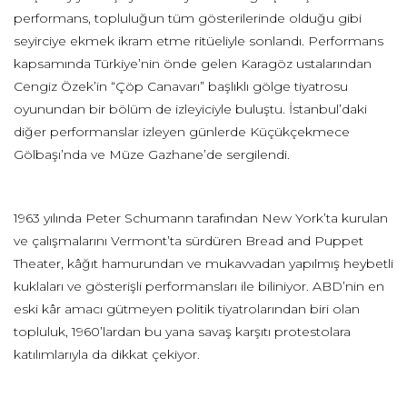
performans, topluluğun tüm gösterilerinde olduğu gibi
seyirciye ekmek ikram etme ritüeliyle sonlandı. Performans
kapsamında Türkiye’nin önde gelen Karagöz ustalarından
Cengiz Özek’in “Çöp Canavarı” başlıklı gölge tiyatrosu
oyunundan bir bölüm de izleyiciyle buluştu. İstanbul’daki
diğer performanslar izleyen günlerde Küçükçekmece
Gölbaşı’nda ve Müze Gazhane’de sergilendi.
1963 yılında Peter Schumann tarafından New York’ta kurulan
ve çalışmalarını Vermont’ta sürdüren Bread and Puppet
Theater, kâğıt hamurundan ve mukavvadan yapılmış heybetli
kuklaları ve gösterişli performansları ile biliniyor. ABD’nin en
eski kâr amacı gütmeyen politik tiyatrolarından biri olan
topluluk, 1960’lardan bu yana savaş karşıtı protestolara
katılımlarıyla da dikkat çekiyor.