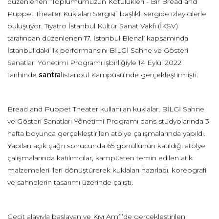
düzenlenen “Toplumumuzun Kötülükleri - Bir Bread and
Puppet Theater Kuklaları Sergisi” başlıklı sergide izleyicilerle
buluşuyor. Tiyatro İstanbul Kültür Sanat Vakfı (İKSV)
tarafından düzenlenen 17. İstanbul Bienali kapsamında
İstanbul’daki ilk performansını BİLGİ Sahne ve Gösteri
Sanatları Yönetimi Programı işbirliğiyle 14 Eylül 2022
tarihinde
santral
istanbul Kampüsü’nde gerçekleştirmişti.
Bread and Puppet Theater kullanılan kuklalar, BİLGİ Sahne
ve Gösteri Sanatları Yönetimi Programı dans stüdyolarında 3
hafta boyunca gerçekleştirilen atölye çalışmalarında yapıldı.
Yapılan açık çağrı sonucunda 65 gönüllünün katıldığı atölye
çalışmalarında katılımcılar, kampüsten temin edilen atık
malzemeleri ileri dönüştürerek kuklaları hazırladı, koreografi
ve sahnelerin tasarımı üzerinde çalıştı.
Geçit alayıyla başlayan ve Kıyı Amfi’de gerçekleştirilen