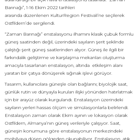
Barınağı”, 1-16 Ekim 2022 tarihleri
arasında düzenlenen KulturRegion Festivali’ne seçilerek
Ostfildern’de sergilendi.
“Zaman Barınağı” enstalasyonu ilhamını klasik çubuk formlu
güneş saatinden değil, üzerindeki sayıların şerit şeklinde
çalıştığı şerit güneş saatlerinden alıyor. Güneş ile ilgili bir
farkındalık geliştirme ve karşılaşma mekanları oluşturma
amacıyla tasarlanan enstalasyon, altında etkileşim alanı
yaratan bir çatıya dönüşerek sığınak işlevi görüyor.
Tasarım, kullanıcılara güneşle olan bağlarını; biyolojik saat,
günlük rutin ve dünyayla kurulan ilişki yönünden hatırlatmak
için bir arayüz olarak kurgulandı. Enstalasyon üzerindeki
sayıların yerleri hassas ölçüm ve simülasyonlarla belirlendi.
Enstalasyon zaman olarak Ekim ayının ve lokasyon olarak
Ostfildern, Almanya’nın güneş verileriyle çalışıyor. Saat,
güneşin konumuna göre enstalasyonun merkezindeki
mobilyaya düşen gölgeden okunabiliyor. Enstalasyon, atık