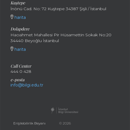
Kuştepe
İnönü Cad. No: 72 Kuştepe 34387 Şişli / İstanbul
harita
Dolapdere
Hacıahmet Mahallesi Pir Hüsamettin Sokak No:20
34440 Beyoğlu İstanbul
harita
Call Center
444 0 428
e-posta
info@bilgi.edu.tr
Erişilebilirlik Beyanı
© 2026