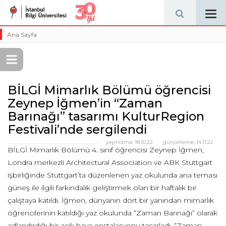
Tog
navi
Ana Sayfa
BİLGİ Mimarlık Bölümü öğrencisi
Zeynep İğmen’in “Zaman
Barınağı” tasarımı KulturRegion
Festivali’nde sergilendi
yayınlama:
18.10.22
güncelleme:
14.11.22
BİLGİ Mimarlık Bölümü 4. sınıf öğrencisi Zeynep İğmen,
Londra merkezli Architectural Association ve ABK Stuttgart
işbirliğinde Stuttgart’ta düzenlenen yaz okulunda ana teması
güneş ile ilgili farkındalık geliştirmek olan bir haftalık bir
çalıştaya katıldı. İğmen, dünyanın dört bir yanından mimarlık
öğrencilerinin katıldığı yaz okulunda “Zaman Barınağı” olarak
adlandırdığı bir açık hava enstalasyonu tasarladı. “Zaman