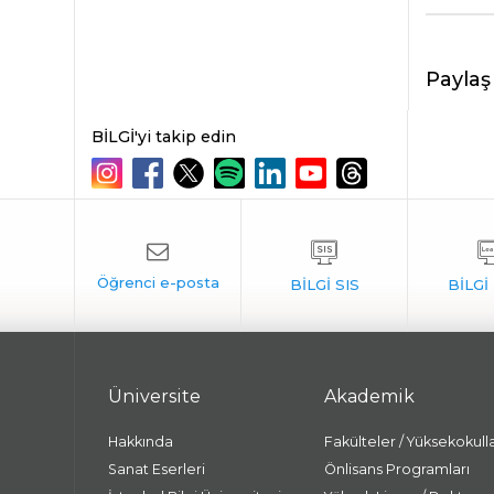
Paylaş
BİLGİ'yi takip edin
Üniversite
Akademik
Hakkında
Fakülteler / Yüksekokull
Sanat Eserleri
Önlisans Programları