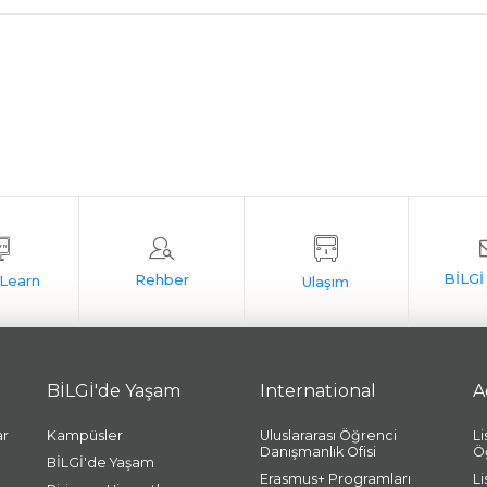
BİLGİ'de Yaşam
International
A
ar
Kampüsler
Uluslararası Öğrenci
L
Danışmanlık Ofisi
Ö
BİLGİ'de Yaşam
Erasmus+ Programları
L