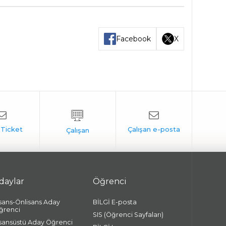
Facebook
X
daylar
Öğrenci
isans-Önlisans Aday
BİLGİ E-posta
ğrenci
SIS (Öğrenci Sayfaları)
isansüstü Aday Öğrenci