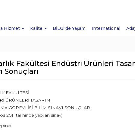
a Hizmet
Kalite
BİLGİ'de Yaşam
International
Ada
lık Fakültesi Endüstri Ürünleri Tasar
ı Sonuçları
K FAKÜLTESİ
Rİ ÜRÜNLERİ TASARIMI
MA GÖREVLİSİ BİLİM SINAVI SONUÇLARI
os 2011 tarihinde yapılan sınav)
rpınar