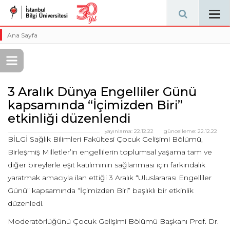
Tog
navi
Ana Sayfa
3 Aralık Dünya Engelliler Günü
kapsamında “İçimizden Biri”
etkinliği düzenlendi
yayınlama:
22.12.22
güncelleme:
22.12.22
BİLGİ Sağlık Bilimleri Fakültesi Çocuk Gelişimi Bölümü,
Birleşmiş Milletler’in engellilerin toplumsal yaşama tam ve
diğer bireylerle eşit katılımının sağlanması için farkındalık
yaratmak amacıyla ilan ettiği 3 Aralık “Uluslararası Engelliler
Günü” kapsamında “İçimizden Biri” başlıklı bir etkinlik
düzenledi.
Moderatörlüğünü Çocuk Gelişimi Bölümü Başkanı Prof. Dr.