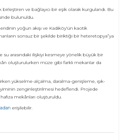
birleştiren ve bağlayıcı bir eşik olarak kurgulandı. Bu
sinde bulunuldu.
eridinin yoğun akışı ve Kadıköy'ün kaotik
anların sonsuz bir şekilde biriktiği bir heteretopya”ya
e su arasındaki ilişkiyi kesmeye yönelik büyük bir
ekân oluşturulurken müze gibi farklı mekanlar da
lenirken yükselme-alçalma, daralma-genişleme, ışık-
eyiminin zenginleştirilmesi hedeflendi. Projede
hafıza mekânları oluşturuldu.
radan
erişilebilir.