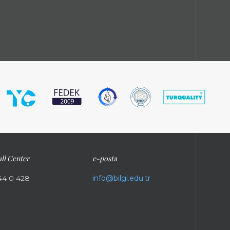
ll Center
e-posta
44 0 428
info@bilgi.edu.tr