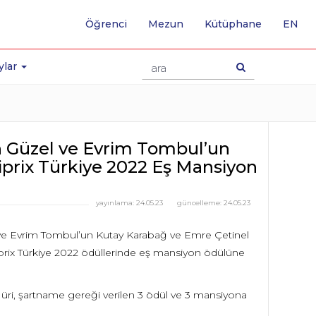
-
Öğrenci
Mezun
Kütüphane
EN
İNG
SA
GE
ylar
 Güzel ve Evrim Tombul’un
hiprix Türkiye 2022 Eş Mansiyon
yayınlama:
24.05.23
güncelleme:
24.05.23
 ve Evrim Tombul’un Kutay Karabağ ve Emre Çetinel
iprix Türkiye 2022 ödüllerinde eş mansiyon ödülüne
 Jüri, şartname gereği verilen 3 ödül ve 3 mansiyona