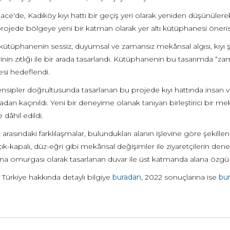
ce'de, Kadıköy kıyı hattı bir geçiş yeri olarak yeniden düşünülerek 
rojede bölgeye yeni bir katman olarak yer altı kütüphanesi öneri
ütüphanenin sessiz, duyumsal ve zamansız mekânsal algısı, kıyı ş
nin zıtlığı ile bir arada tasarlandı. Kütüphanenin bu tasarımda “zam
i hedeflendi.
rensipler doğrultusunda tasarlanan bu projede kıyı hattında insan v
dan kaçınıldı. Yeni bir deneyime olanak tanıyan birleştirici bir m
dâhil edildi.
t arasındaki farklılaşmalar, bulundukları alanın işlevine göre şekil
ık-kapalı, düz-eğri gibi mekânsal değişimler ile ziyaretçilerin den
ana omurgası olarak tasarlanan duvar ile üst katmanda alana özgü 
 Türkiye hakkında detaylı bilgiye
buradan
, 2022 sonuçlarına ise
bu