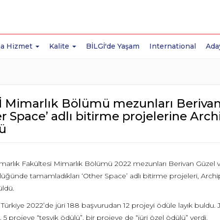
a Hizmet
Kalite
BİLGİ'de Yaşam
International
Ada
İ Mimarlık Bölümü mezunları Berivan
r Space’ adlı bitirme projelerine Arc
ü
marlık Fakültesi Mimarlık Bölümü 2022 mezunları Berivan Güzel
lüğünde tamamladıkları ‘Other Space’ adlı bitirme projeleri, Arch
üldü.
 Türkiye 2022’de jüri 188 başvurudan 12 projeyi ödüle layık buldu.
, 5 projeye “teşvik ödülü”, bir projeye de “jüri özel ödülü” verdi.