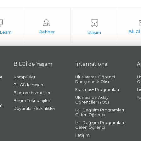
BİLGİ'de Yaşam
International
A
ar
Kampüsler
Uluslararası Öğrenci
L
Danışmanlık Ofisi
Ö
BİLGİ'de Yaşam
Erasmus+ Programları
L
Birim ve Hizmetler
Uluslararası Aday
Y
Bilişim Teknolojileri
Öğrenciler (YÖS)
mı
Duyurular / Etkinlikler
İkili Değişim Programları
Giden Öğrenci
İkili Değişim Programları
Gelen Öğrenci
İletişim