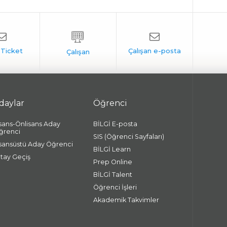
daylar
Öğrenci
isans-Önlisans Aday
BİLGİ E-posta
ğrenci
SIS (Öğrenci Sayfaları)
isansüstü Aday Öğrenci
BİLGİ Learn
atay Geçiş
Prep Online
BİLGİ Talent
Öğrenci İşleri
Akademik Takvimler