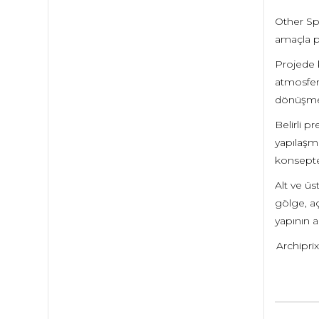
Other Spa
amaçla p
Projede k
atmosferi
dönüşmes
Belirli p
yapılaşma
konsepte 
Alt ve üs
gölge, aç
yapının 
Archiprix