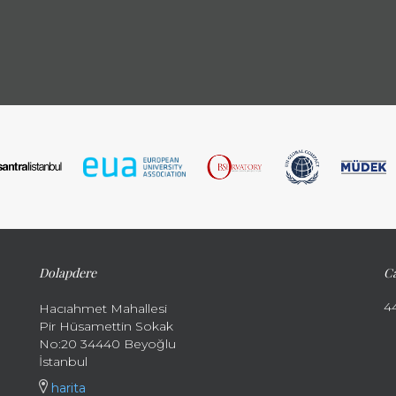
Dolapdere
Ca
4
Hacıahmet Mahallesi
Pir Hüsamettin Sokak
No:20 34440 Beyoğlu
İstanbul
harita