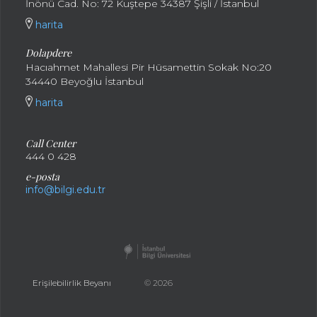
İnönü Cad. No: 72 Kuştepe 34387 Şişli / İstanbul
harita
Dolapdere
Hacıahmet Mahallesi Pir Hüsamettin Sokak No:20
34440 Beyoğlu İstanbul
harita
Call Center
444 0 428
e-posta
info@bilgi.edu.tr
Erişilebilirlik Beyanı
© 2026