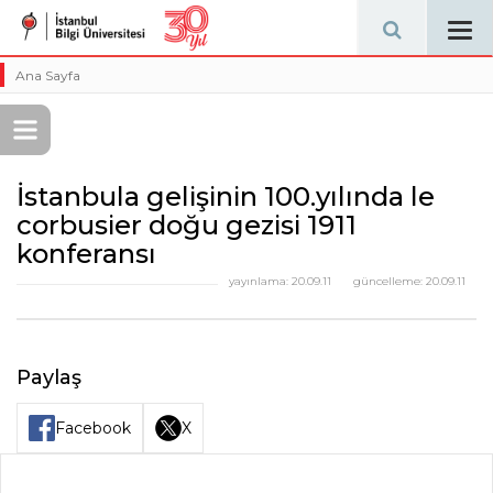
Tog
navi
Ana Sayfa
İstanbula gelişinin 100.yılında le
corbusier doğu gezisi 1911
konferansı
yayınlama:
20.09.11
güncelleme:
20.09.11
Paylaş
Facebook
X