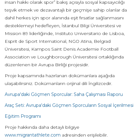
insan hakkı olarak spor” bakış açısıyla sosyal kapsayıcılığı
teşvik etmek ve dezavantajlı bir geçmişe sahip olanlar da
dahil herkes için spor alanında eşit fırsatlar sağlanmasını
desteklemeyi hedefleyen, İstanbul Bilgi Üniversitesi ve
Mission 89 liderliğinde, Instituto Universitario de Lisboa,
Esprit de Sport International, NGO Atina, Belgrad
Üniversitesi, Kampos Saint Denis Academie Football
Association ve Loughborough Üniversitesi ortaklığında
düzenlenen bir Avrupa Birliği projesidir.
Proje kapsamında hazırlanan dokümanlara aşağıda
ulaşabilirsiniz. Dokümanların orijinal dili İngilizcedir.
Avrupa'daki Göçmen Sporcular: Saha Çalışması Raporu
Araç Seti: Avrupa'daki Göçmen Sporcuların Sosyal İçerilmesi
Eğitim Programı
Proje hakkında daha detaylı bilgiye
www.migrantathlete.com
adresinden erişilebilir.