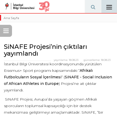
Tog
navi
Ana Sayfa
SiNAFE Projesi’nin çıktıları
yayımlandı
yayınlama:
18.08.23
güncelleme:
18.08.23
İstanbul Bilgi Üniversitesi koordinasyonunda yürütülen
Erasmus+ Sport programı kapsamındaki “
Afrikalı
Futbolcuların Sosyal İçerilmesi
” (
SiNAFE - Social Inclusion
of African Athletes in Europe
) Projesi’ne ait çıktılar
yayımlandı.
SiNAFE Projesi, Avrupa’da yaşayan göçmen Afrikalı
sporcuların toplumsal kapsayıcılığı için bir destek
mekanizması geliştirmeyi amaçlamaktadır. SiNAFE, “bir