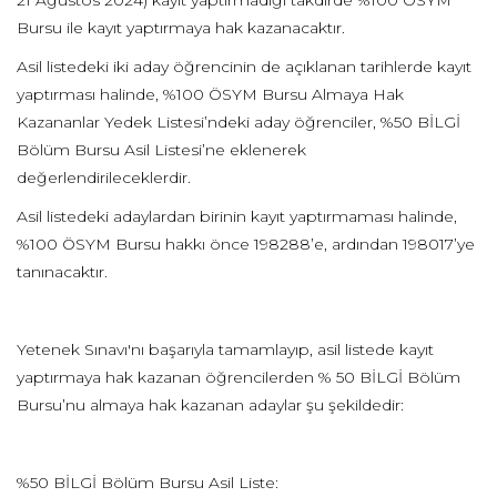
21 Ağustos 2024) kayıt yaptırmadığı takdirde %100 ÖSYM
Bursu ile kayıt yaptırmaya hak kazanacaktır.
Asil listedeki iki aday öğrencinin de açıklanan tarihlerde kayıt
yaptırması halinde, %100 ÖSYM Bursu Almaya Hak
Kazananlar Yedek Listesi’ndeki aday öğrenciler, %50 BİLGİ
Bölüm Bursu Asil Listesi’ne eklenerek
değerlendirileceklerdir.
Asil listedeki adaylardan birinin kayıt yaptırmaması halinde,
%100 ÖSYM Bursu hakkı önce 198288’e, ardından 198017’ye
tanınacaktır.
Yetenek Sınavı'nı başarıyla tamamlayıp, asil listede kayıt
yaptırmaya hak kazanan öğrencilerden % 50 BİLGİ Bölüm
Bursu’nu almaya hak kazanan adaylar şu şekildedir:
%50 BİLGİ Bölüm Bursu Asil Liste: