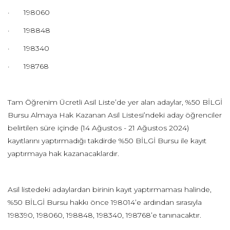
· 198060
· 198848
· 198340
· 198768
Tam Öğrenim Ücretli Asil Liste’de yer alan adaylar, %50 BİLGİ
Bursu Almaya Hak Kazanan Asil Listesi’ndeki aday öğrenciler
belirtilen süre içinde (14 Ağustos - 21 Ağustos 2024)
kayıtlarını yaptırmadığı takdirde %50 BİLGİ Bursu ile kayıt
yaptırmaya hak kazanacaklardır.
Asil listedeki adaylardan birinin kayıt yaptırmaması halinde,
%50 BİLGİ Bursu hakkı önce 198014’e ardından sırasıyla
198390, 198060, 198848, 198340, 198768’e tanınacaktır.