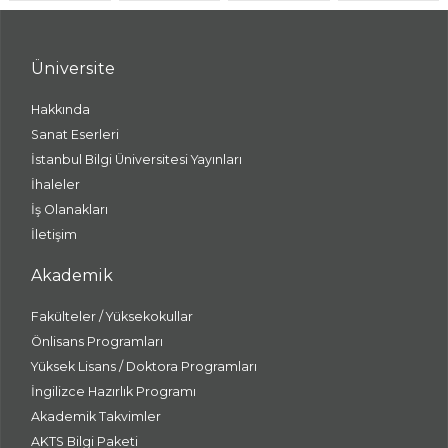
Üniversite
Hakkında
Sanat Eserleri
İstanbul Bilgi Üniversitesi Yayınları
İhaleler
İş Olanakları
İletişim
Akademik
Fakülteler / Yüksekokullar
Önlisans Programları
Yüksek Lisans / Doktora Programları
İngilizce Hazırlık Programı
Akademik Takvimler
AKTS Bilgi Paketi