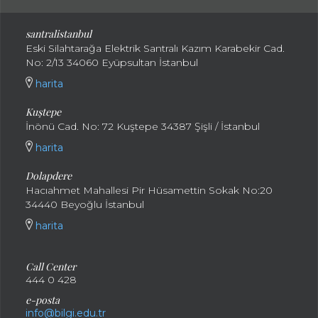
santralistanbul
Eski Silahtarağa Elektrik Santralı Kazım Karabekir Cad.
No: 2/13 34060 Eyüpsultan İstanbul
harita
Kuştepe
İnönü Cad. No: 72 Kuştepe 34387 Şişli / İstanbul
harita
Dolapdere
Hacıahmet Mahallesi Pir Hüsamettin Sokak No:20
34440 Beyoğlu İstanbul
harita
Call Center
444 0 428
e-posta
info@bilgi.edu.tr