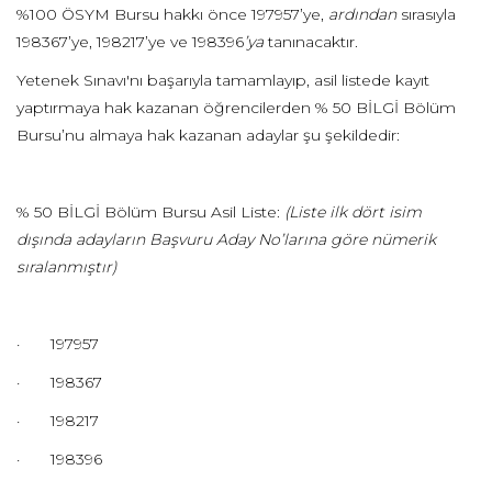
%100 ÖSYM Bursu hakkı önce 197957’ye,
ardından
sırasıyla
198367’ye, 198217’ye ve 198396
’ya
tanınacaktır.
Yetenek Sınavı'nı başarıyla tamamlayıp, asil listede kayıt
yaptırmaya hak kazanan öğrencilerden % 50 BİLGİ Bölüm
Bursu’nu almaya hak kazanan adaylar şu şekildedir:
% 50 BİLGİ Bölüm Bursu Asil Liste:
(Liste ilk dört isim
dışında adayların Başvuru Aday No’larına göre nümerik
sıralanmıştır)
· 197957
· 198367
· 198217
· 198396