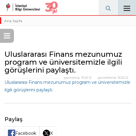
Tog
navi
Ana Sayfa
Uluslararası Finans mezunumuz
program ve üniversitemizle ilgili
görüşlerini paylaştı.
yayınlama:
15.02.12
güncelleme:
15.02.12
Uluslararası Finans mezunumuz program ve üniversitemizle
ilgili görüşlerini paylaştı.
Paylaş
Facebook
X