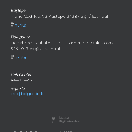
Kuştepe
İnönü Cad. No: 72 Kuştepe 34387 Şişli / İstanbul
harita
Dolapdere
Hacıahmet Mahallesi Pir Hüsamettin Sokak No:20
34440 Beyoğlu İstanbul
harita
Call Center
444 0 428
e-posta
info@bilgi.edu.tr