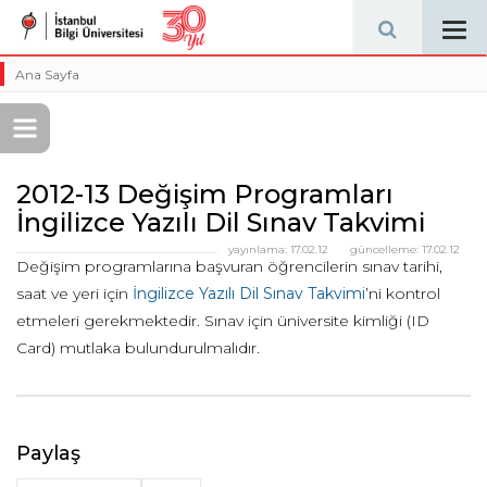
Tog
navi
Ana Sayfa
2012-13 Değişim Programları
İngilizce Yazılı Dil Sınav Takvimi
yayınlama:
17.02.12
güncelleme:
17.02.12
Değişim programlarına başvuran öğrencilerin sınav tarihi,
saat ve yeri için
İngilizce Yazılı Dil Sınav Takvimi
’ni kontrol
etmeleri gerekmektedir. Sınav için üniversite kimliği (ID
Card) mutlaka bulundurulmalıdır.
Paylaş