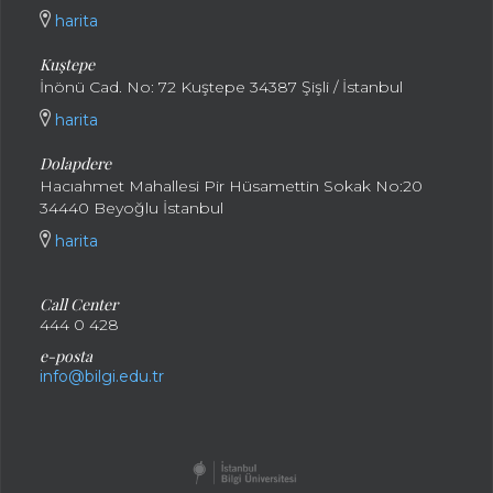
harita
Kuştepe
İnönü Cad. No: 72 Kuştepe 34387 Şişli / İstanbul
harita
Dolapdere
Hacıahmet Mahallesi Pir Hüsamettin Sokak No:20
34440 Beyoğlu İstanbul
harita
Call Center
444 0 428
e-posta
info@bilgi.edu.tr