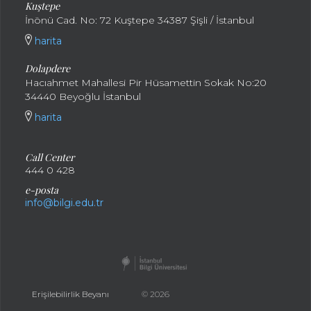
Kuştepe
İnönü Cad. No: 72 Kuştepe 34387 Şişli / İstanbul
harita
Dolapdere
Hacıahmet Mahallesi Pir Hüsamettin Sokak No:20
34440 Beyoğlu İstanbul
harita
Call Center
444 0 428
e-posta
info@bilgi.edu.tr
Erişilebilirlik Beyanı
© 2026