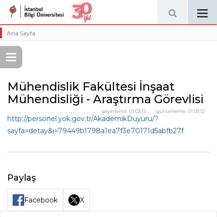
Tog
navi
Ana Sayfa
Mühendislik Fakültesi İnşaat
Mühendisliği - Araştırma Görevlisi
yayınlama:
01.03.12
güncelleme:
01.03.12
http://personel.yok.gov.tr/AkademikDuyuru/?
sayfa=detay&i=79449b1798a1ea7f3e70171d5abfb27f
Paylaş
Facebook
X