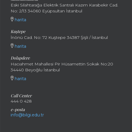
Eski Silahtarağa Elektrik Santralı Kazım Karabekir Cad.
No: 2/13 34060 Eyüpsultan İstanbul
harita
Kuştepe
İnönü Cad. No: 72 Kuştepe 34387 Şişli / İstanbul
harita
Dolapdere
Hacıahmet Mahallesi Pir Hüsamettin Sokak No:20
34440 Beyoğlu İstanbul
harita
Call Center
444 0 428
e-posta
info@bilgi.edu.tr