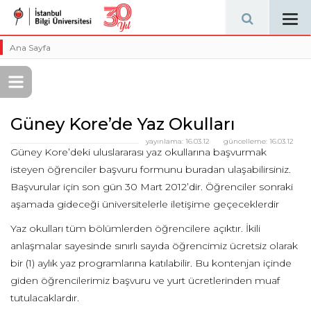
Tog
navi
Ana Sayfa
Güney Kore’de Yaz Okulları
yayınlama:
16.03.12
güncelleme:
16.03.12
Güney Kore’deki uluslararası yaz okullarına başvurmak
isteyen öğrenciler başvuru formunu buradan ulaşabilirsiniz.
Başvurular için son gün 30 Mart 2012’dir. Öğrenciler sonraki
aşamada gideceği üniversitelerle iletişime geçeceklerdir
Yaz okulları tüm bölümlerden öğrencilere açıktır. İkili
anlaşmalar sayesinde sınırlı sayıda öğrencimiz ücretsiz olarak
bir (1) aylık yaz programlarına katılabilir. Bu kontenjan içinde
giden öğrencilerimiz başvuru ve yurt ücretlerinden muaf
tutulacaklardır.