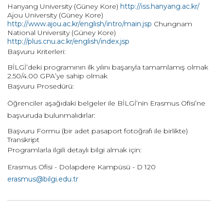
Hanyang University (Güney Kore)
http://iss.hanyang.ac.kr/
Ajou University (Güney Kore)
http://www.ajou.ac.kr/english/intro/main.jsp
Chungnam
National University (Güney Kore)
http://plus.cnu.ac.kr/english/index.jsp
Başvuru Kriterleri:
BİLGİ’deki programının ilk yılını başarıyla tamamlamış olmak
2.50/4.00 GPA’ye sahip olmak
Başvuru Prosedürü:
Öğrenciler aşağıdaki belgeler ile BİLGİ’nin Erasmus Ofisi’ne
başvuruda bulunmalıdırlar:
Başvuru Formu (bir adet pasaport fotoğrafı ile birlikte)
Transkript
Programlarla ilgili detaylı bilgi almak için:
Erasmus Ofisi - Dolapdere Kampüsü - D 120
erasmus@bilgi.edu.tr