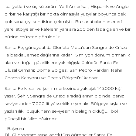
faaliyetleri ve üç kültürün –Yerli Amerikalı, Hispanik ve Anglo-
birbirine karıştığı bir nokta olmasıyla yüzyıllar boyunca pek
çok sanatçıyı kendisine çekmiştir. Bu sanatçıların eserleri
yerel atölyeler ve kafelerin yanı sıra 200’den fazla galeri ve bir
düzine müzede görülebilir.
Santa Fe, güneybatıda Glorieta Mesa’dan Sangre de Cristo
ile batıda Jemez dağlarına kadar 1.5 milyon dönüm ormanlık
alan ve doğal güzelliklere yakınlığıyla ünlüdür. Santa Fe
Ulusal Ormanı; Dome Bölgesi, San Pedro Parkları, Nehir
Chama Kanyonu ve Pecos Bölgesi’ni kapsar.
Santa Fe kırsalı ve şehir merkezinde yaklaşık 145.000 kişi
yaşar. Şehir, Sangre de Cristo sıradağlarının dibinde, deniz
seviyesinden 7,000 fit yükseklikte yer alır. Bölgeye kışları ve
yazları ılık, düşük nem seviyesinin belirgin olduğu, bol
güneşli bir iklim hâkimdir.
Başvuru
BİLGİ programlarına kayıtlı tüm öğrenciler Santa Fe