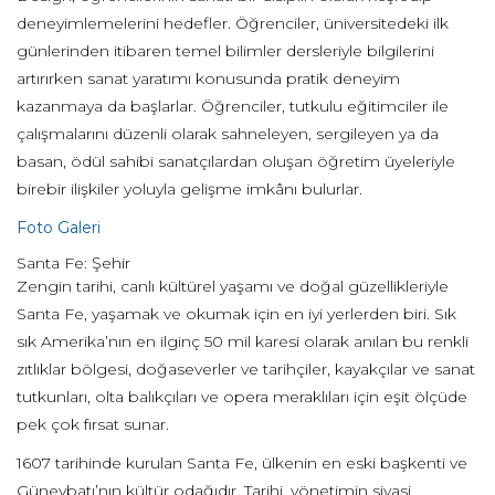
deneyimlemelerini hedefler. Öğrenciler, üniversitedeki ilk
günlerinden itibaren temel bilimler dersleriyle bilgilerini
artırırken sanat yaratımı konusunda pratik deneyim
kazanmaya da başlarlar. Öğrenciler, tutkulu eğitimciler ile
çalışmalarını düzenli olarak sahneleyen, sergileyen ya da
basan, ödül sahibi sanatçılardan oluşan öğretim üyeleriyle
birebir ilişkiler yoluyla gelişme imkânı bulurlar.
Foto Galeri
Santa Fe: Şehir
Zengin tarihi, canlı kültürel yaşamı ve doğal güzellikleriyle
Santa Fe, yaşamak ve okumak için en iyi yerlerden biri. Sık
sık Amerika’nın en ilginç 50 mil karesi olarak anılan bu renkli
zıtlıklar bölgesi, doğaseverler ve tarihçiler, kayakçılar ve sanat
tutkunları, olta balıkçıları ve opera meraklıları için eşit ölçüde
pek çok fırsat sunar.
1607 tarihinde kurulan Santa Fe, ülkenin en eski başkenti ve
Güneybatı’nın kültür odağıdır. Tarihi, yönetimin siyasi