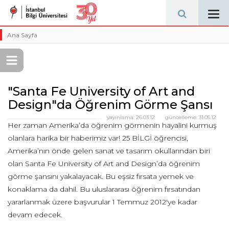
Tog
navi
Ana Sayfa
"Santa Fe University of Art and
Design"da Öğrenim Görme Şansı
yayınlama:
26.03.12
güncelleme:
31.05.12
Her zaman Amerika’da öğrenim görmenin hayalini kurmuş
olanlara harika bir haberimiz var! 25 BİLGİ öğrencisi,
Amerika’nın önde gelen sanat ve tasarım okullarından biri
olan Santa Fe University of Art and Design’da öğrenim
görme şansını yakalayacak. Bu eşsiz fırsata yemek ve
konaklama da dahil. Bu uluslararası öğrenim fırsatından
yararlanmak üzere başvurular 1 Temmuz 2012'ye kadar
devam edecek.