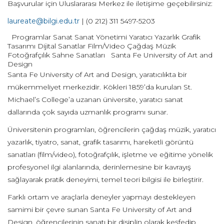
Başvurular için Uluslararası Merkez ile iletişime geçebilirsiniz:
laureate@bilgi.edu.tr
| (0 212) 311 5497-5203
Programlar Sanat Sanat Yönetimi Yaratıcı Yazarlık Grafik
Tasarımı Dijital Sanatlar Film/Video Çağdaş Müzik
Fotoğrafçılık Sahne Sanatları Santa Fe University of Art and
Design
Santa Fe University of Art and Design, yaratıcılıkta bir
mükemmeliyet merkezidir. Kökleri 1859’da kurulan St.
Michael’s College’a uzanan üniversite, yaratıcı sanat
dallarında çok sayıda uzmanlık programı sunar.
Üniversitenin programları, öğrencilerin çağdaş müzik, yaratıcı
yazarlık, tiyatro, sanat, grafik tasarımı, hareketli görüntü
sanatları (film/video), fotoğrafçılık, işletme ve eğitime yönelik
profesyonel ilgi alanlarında, derinlemesine bir kavrayış
sağlayarak pratik deneyimi, temel teori bilgisi ile birleştirir.
Farklı ortam ve araçlarla deneyler yapmayı destekleyen
samimi bir çevre sunan Santa Fe University of Art and
Design, öğrencilerinin sanatı bir disiplin olarak keşfedip