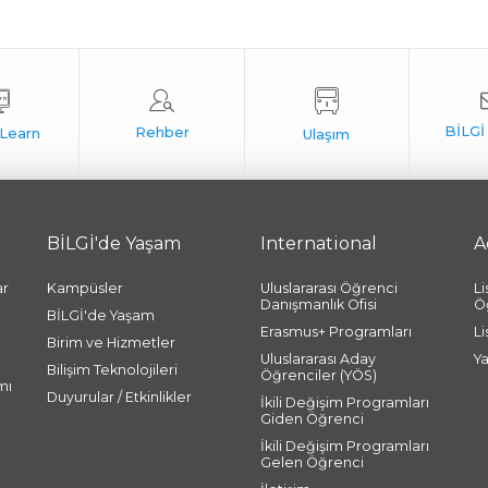
BİLGİ'de Yaşam
International
A
ar
Kampüsler
Uluslararası Öğrenci
L
Danışmanlık Ofisi
Ö
BİLGİ'de Yaşam
Erasmus+ Programları
L
Birim ve Hizmetler
Uluslararası Aday
Y
Bilişim Teknolojileri
Öğrenciler (YÖS)
mı
Duyurular / Etkinlikler
İkili Değişim Programları
Giden Öğrenci
İkili Değişim Programları
Gelen Öğrenci