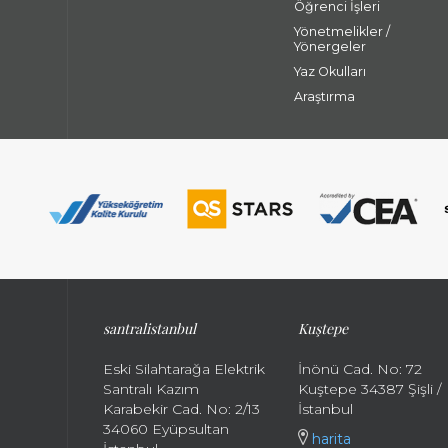
Öğrenci İşleri
Yönetmelikler /
Yönergeler
Yaz Okulları
Araştırma
santralistanbul
Kuştepe
Eski Silahtarağa Elektrik
İnönü Cad. No: 72
Santralı Kazım
Kuştepe 34387 Şişli /
Karabekir Cad. No: 2/13
İstanbul
34060 Eyüpsultan
harita