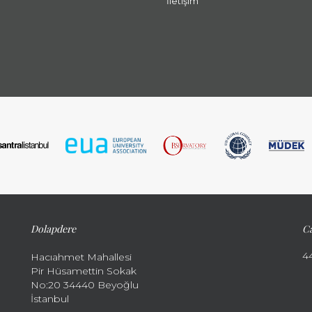
İletişim
Dolapdere
Ca
4
Hacıahmet Mahallesi
Pir Hüsamettin Sokak
No:20 34440 Beyoğlu
İstanbul