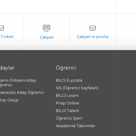
daylar
Öğrenci
isans-Önlisans Aday
BİLGİ E-posta
ğrenci
SIS (Öğrenci Sayfaları)
isansüstü Aday Öğrenci
BİLGİ Learn
atay Geçiş
Prep Online
BİLGİ Talent
Öğrenci İşleri
Akademik Takvimler