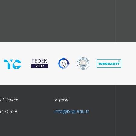
ll Center
e-posta
44 0 428
info@bilgi.edu.tr