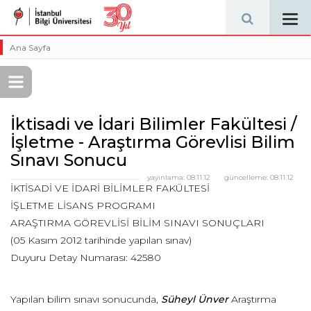
Tog
navi
Ana Sayfa
İktisadi ve İdari Bilimler Fakültesi /
İşletme - Araştırma Görevlisi Bilim
Sınavı Sonucu
yayınlama:
08.11.12
güncelleme:
08.11.12
İKTİSADİ VE İDARİ BİLİMLER FAKÜLTESİ
İŞLETME LİSANS PROGRAMI
ARAŞTIRMA GÖREVLİSİ BİLİM SINAVI SONUÇLARI
(05 Kasım 2012 tarihinde yapılan sınav)
Duyuru Detay Numarası: 42580
Yapılan bilim sınavı sonucunda,
Süheyl Ünver
Araştırma