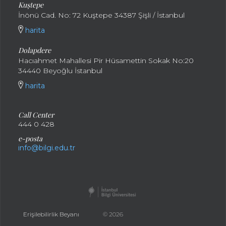
Kuştepe
İnönü Cad. No: 72 Kuştepe 34387 Şişli / İstanbul
harita
Dolapdere
Hacıahmet Mahallesi Pir Hüsamettin Sokak No:20
34440 Beyoğlu İstanbul
harita
Call Center
444 0 428
e-posta
info@bilgi.edu.tr
Erişilebilirlik Beyanı
© 2026