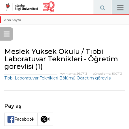
Tog
navi
Ana Sayfa
Meslek Yüksek Okulu / Tıbbi
Laboratuvar Teknikleri - Öğretim
görevlisi (1)
yayınlama:
26.07.13
güncelleme:
30.07.13
Tıbbi Laboratuvar Teknikleri Bölümü Öğretim görevlisi
Paylaş
Facebook
X