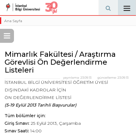
Tog
navi
Ana Sayfa
Mimarlık Fakültesi / Araştırma
Görevlisi Ön Değerlendirme
Listeleri
yayınlama:
23.09.13
güncelleme:
23.09.13
İSTANBUL BİLGİ ÜNİVERSİTESİ ÖĞRETİM ÜYESİ
DIŞINDAKİ KADROLAR İÇİN
ÖN DEĞERLENDİRME LİSTESİ
(5-19 Eylül 2013 Tarihli Başvurular)
Tüm bölümler için:
Giriş Sınavı:
25 Eylül 2013, Çarşamba
Sınav Saati:
14:00