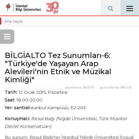
Tog
navi
Ana Sayfa
BİLGİALTO Tez Sunumları-6:
"Türkiye'de Yaşayan Arap
Alevileri'nin Etnik ve Müzikal
Kimliği"
yayınlama:
08.01.15
güncelleme:
08.01.15
Tarih:
12 Ocak 2015, Pazartesi
Saat:
18:00-20.00
Yer: santral
istanbul Kampüsü, E2-203
Konuşmacı:
Resul Bağı
(Niğde Üniversitesi, Türk Musikisi
Devlet Konservatuarı)
Bu sunum, Resul Bağı'nın İstanbul Teknik Üniversitesi Sosyal