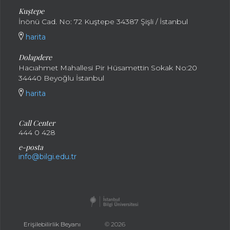
Kuştepe
İnönü Cad. No: 72 Kuştepe 34387 Şişli / İstanbul
harita
Dolapdere
Hacıahmet Mahallesi Pir Hüsamettin Sokak No:20
34440 Beyoğlu İstanbul
harita
Call Center
444 0 428
e-posta
info@bilgi.edu.tr
Erişilebilirlik Beyanı
© 2026