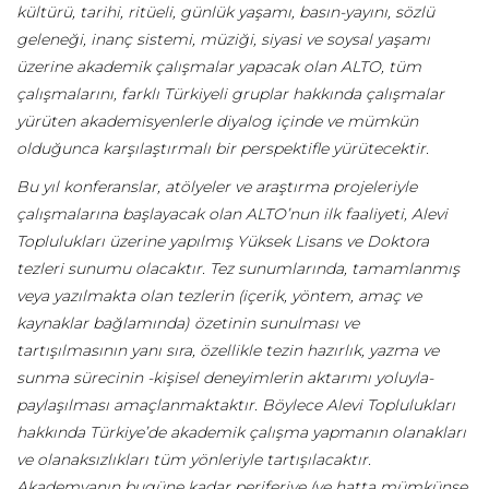
kültürü, tarihi, ritüeli, günlük yaşamı, basın-yayını, sözlü
geleneği, inanç sistemi, müziği, siyasi ve soysal yaşamı
üzerine akademik çalışmalar yapacak olan ALTO, tüm
çalışmalarını, farklı Türkiyeli gruplar hakkında çalışmalar
yürüten akademisyenlerle diyalog içinde ve mümkün
olduğunca karşılaştırmalı bir perspektifle yürütecektir.
Bu yıl konferanslar, atölyeler ve araştırma projeleriyle
çalışmalarına başlayacak olan ALTO’nun ilk faaliyeti, Alevi
Toplulukları üzerine yapılmış Yüksek Lisans ve Doktora
tezleri sunumu olacaktır. Tez sunumlarında, tamamlanmış
veya yazılmakta olan tezlerin (içerik, yöntem, amaç ve
kaynaklar bağlamında) özetinin sunulması ve
tartışılmasının yanı sıra, özellikle tezin hazırlık, yazma ve
sunma sürecinin -kişisel deneyimlerin aktarımı yoluyla-
paylaşılması amaçlanmaktaktır. Böylece Alevi Toplulukları
hakkında Türkiye’de akademik çalışma yapmanın olanakları
ve olanaksızlıkları tüm yönleriyle tartışılacaktır.
Akademyanın bugüne kadar periferiye (ve hatta mümkünse