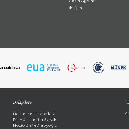
Gelen Öğrenci
İletişim
Dolapdere
Ca
4
Hacıahmet Mahallesi
Pir Hüsamettin Sokak
No:20 34440 Beyoğlu