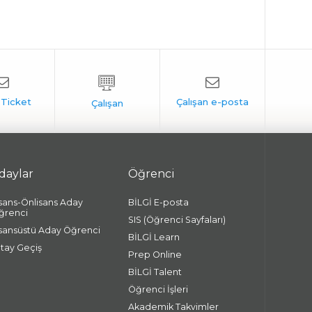
daylar
Öğrenci
isans-Önlisans Aday
BİLGİ E-posta
ğrenci
SIS (Öğrenci Sayfaları)
isansüstü Aday Öğrenci
BİLGİ Learn
atay Geçiş
Prep Online
BİLGİ Talent
Öğrenci İşleri
Akademik Takvimler