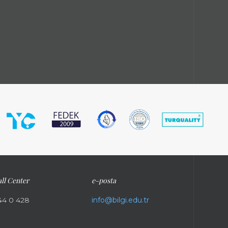
ll Center
e-posta
44 0 428
info@bilgi.edu.tr