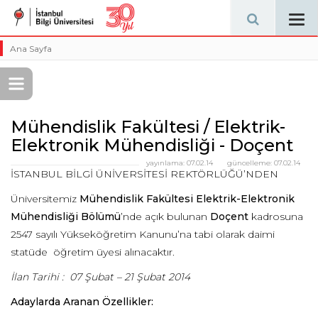
Tog
navi
Ana Sayfa
Mühendislik Fakültesi / Elektrik-
Elektronik Mühendisliği - Doçent
yayınlama:
07.02.14
güncelleme:
07.02.14
İSTANBUL BİLGİ ÜNİVERSİTESİ REKTÖRLÜĞÜ’NDEN
Üniversitemiz
Mühendislik Fakültesi Elektrik-Elektronik
Mühendisliği Bölümü
’nde açık bulunan
Doçent
kadrosuna
2547 sayılı Yükseköğretim Kanunu’na tabi olarak daimi
statüde öğretim üyesi alınacaktır.
İlan Tarihi : 07 Şubat – 21 Şubat 2014
Adaylarda Aranan Özellikler: