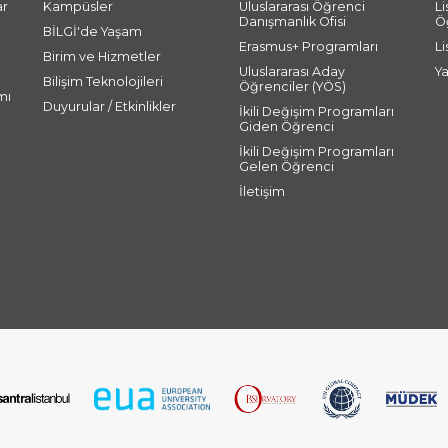
ar
Kampüsler
Uluslararası Öğrenci
L
Danışmanlık Ofisi
Ö
BİLGİ'de Yaşam
Erasmus+ Programları
L
Birim ve Hizmetler
Uluslararası Aday
Y
Bilişim Teknolojileri
Öğrenciler (YÖS)
mı
Duyurular / Etkinlikler
İkili Değişim Programları
Giden Öğrenci
İkili Değişim Programları
Gelen Öğrenci
İletişim