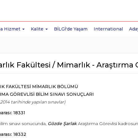
a Hizmet
Kalite
BİLGİ'de Yaşam
International
Ada
lık Fakültesi / Mimarlık - Araştırma G
IK FAKÜLTESİ MİMARLIK BÖLÜMÜ
MA GÖREVLİSİ BİLİM SINAVI SONUÇLARI
2014 tarihinde yapılan sınavlar)
arası: 18331
bilim sınavı sonucunda,
Gözde Şarlak
Araştırma Görevlisi kadrosu
arası: 18332