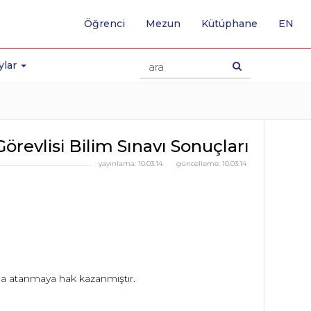
-
Öğrenci
Mezun
Kütüphane
EN
İNG
SA
GE
ylar
örevlisi Bilim Sınavı Sonuçları
yayınlama:
10.03.14
güncelleme:
10.03.14
na atanmaya hak kazanmıştır.