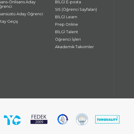
isans-Önlisans Aday
BİLGİ E-posta
ğrenci
SIS (Öğrenci Sayfaları)
isansüstü Aday Öğrenci
BİLGİ Learn
atay Geçiş
Prep Online
BİLGİ Talent
Öğrenci İşleri
Akademik Takvimler