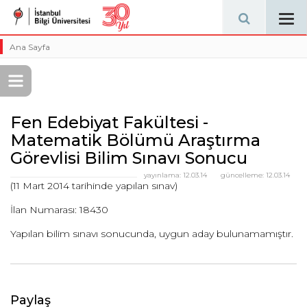
Tog
navi
Ana Sayfa
Fen Edebiyat Fakültesi -
Matematik Bölümü Araştırma
Görevlisi Bilim Sınavı Sonucu
yayınlama:
12.03.14
güncelleme:
12.03.14
(11 Mart 2014 tarihinde yapılan sınav)
İlan Numarası: 18430
Yapılan bilim sınavı sonucunda, uygun aday bulunamamıştır.
Paylaş