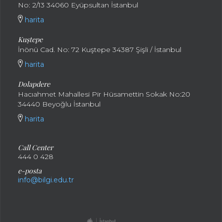
No: 2/13 34060 Eyüpsultan İstanbul
harita
Kuştepe
İnönü Cad. No: 72 Kuştepe 34387 Şişli / İstanbul
harita
Dolapdere
Hacıahmet Mahallesi Pir Hüsamettin Sokak No:20
34440 Beyoğlu İstanbul
harita
Call Center
444 0 428
e-posta
info@bilgi.edu.tr