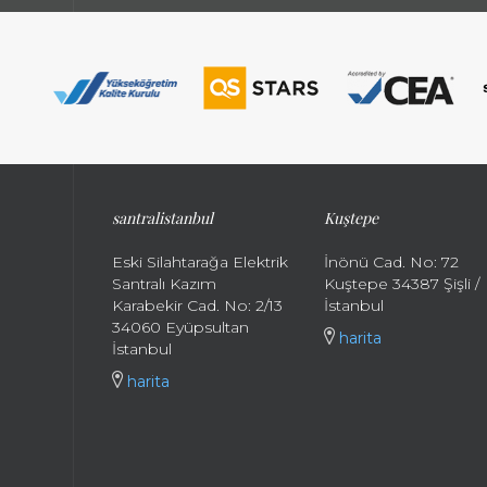
santralistanbul
Kuştepe
Eski Silahtarağa Elektrik
İnönü Cad. No: 72
Santralı Kazım
Kuştepe 34387 Şişli /
Karabekir Cad. No: 2/13
İstanbul
34060 Eyüpsultan
harita
İstanbul
harita