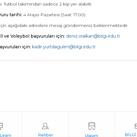
e futbol takımından sadece 2 kişi yer alabilir.
uru tarihi:
4 Mayıs Pazartesi (Saat: 17.00)
için aşağıdaki adreslere mesaj göndermeniz beklenmektedir.
l ve Voleybol başvuruları için:
deniz.oralkan@bilgi.edu.tr
şvuruları için:
kadir.yurtdagulen@bilgi.edu.tr