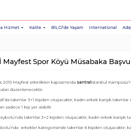
a Hizmet
Kalite
BİLGİ'de Yaşam
International
Ada
İ Mayfest Spor Köyü Müsabaka Başvur
s 2015 Mayfest etkinlikleri kapsamında
santral
istanbul Kampüsü’nd
ları düzenlenecektir.
all’da takımlar 3+1 kişiden oluşacaktır; kadın-erkek karışık takımlar
n sadece 1 kişi yer alabilir.
eybolu’nda takımlar 3+2 kişiden oluşacaktır; kadın-erkek karışık tak
bolu’nda erkekler kategorisinde takımlar 6 kişiden oluşacaktır; kad