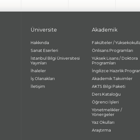
Üniversite
Akademik
Hakkında
Fakülteler / Yüksekokull
Sanat Eserleri
Önlisans Programları
İstanbul Bilgi Üniversitesi
Yüksek Lisans / Doktora
Yayınları
Programları
İhaleler
İngilizce Hazırlık Progra
İş Olanakları
Akademik Takvimler
İletişim
AKTS Bilgi Paketi
Ders Kataloğu
Öğrenci İşleri
Yönetmelikler /
Yönergeler
Yaz Okulları
Araştırma