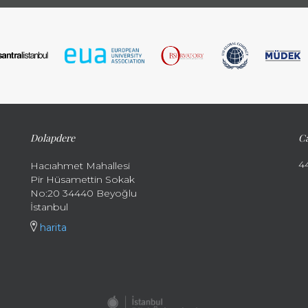
Dolapdere
Ca
4
Hacıahmet Mahallesi
Pir Hüsamettin Sokak
No:20 34440 Beyoğlu
İstanbul
harita