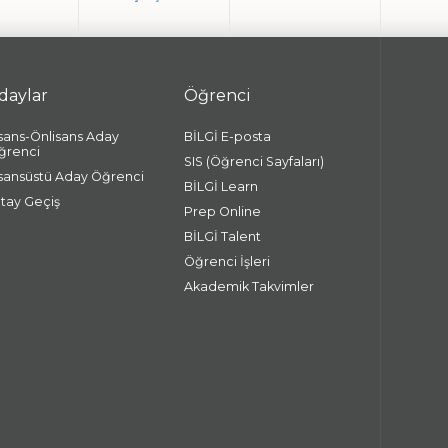
daylar
Öğrenci
isans-Önlisans Aday
BİLGİ E-posta
ğrenci
SIS (Öğrenci Sayfaları)
isansüstü Aday Öğrenci
BİLGİ Learn
atay Geçiş
Prep Online
BİLGİ Talent
Öğrenci İşleri
Akademik Takvimler