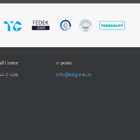
ll Center
e-posta
44 0 428
info@bilgi.edu.tr