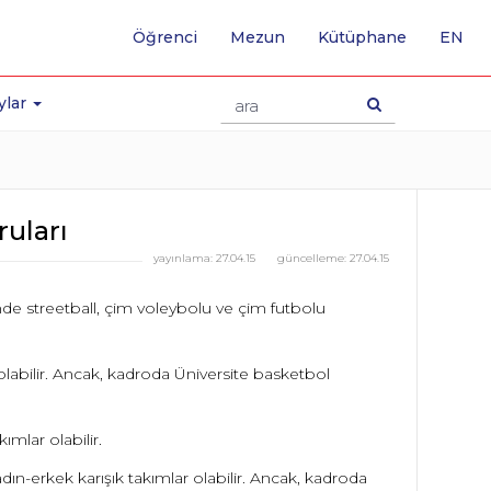
-
Öğrenci
Mezun
Kütüphane
EN
İNG
SA
GE
ylar
uları
yayınlama:
27.04.15
güncelleme:
27.04.15
e streetball, çim voleybolu ve çim futbolu
 olabilir. Ancak, kadroda Üniversite basketbol
ımlar olabilir.
ın-erkek karışık takımlar olabilir. Ancak, kadroda