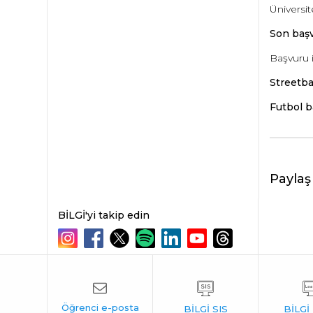
Üniversit
Son başv
Başvuru 
Streetbal
Futbol ba
Paylaş
BİLGİ'yi takip edin