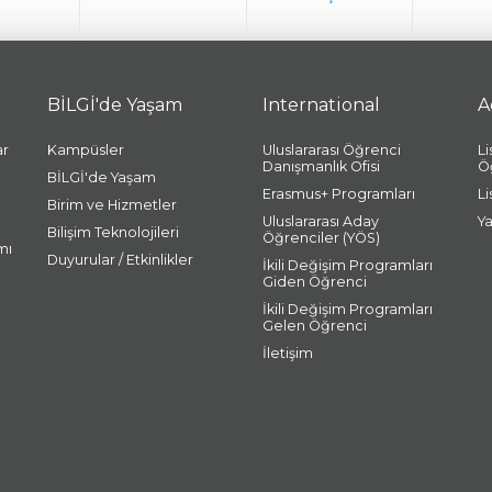
BİLGİ'de Yaşam
International
A
ar
Kampüsler
Uluslararası Öğrenci
L
Danışmanlık Ofisi
Ö
BİLGİ'de Yaşam
Erasmus+ Programları
L
Birim ve Hizmetler
Uluslararası Aday
Y
Bilişim Teknolojileri
Öğrenciler (YÖS)
mı
Duyurular / Etkinlikler
İkili Değişim Programları
Giden Öğrenci
İkili Değişim Programları
Gelen Öğrenci
İletişim