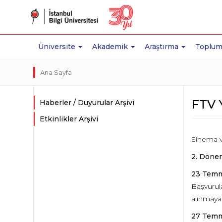
Üniversite
Akademik
Araştırma
Toplum
Ana Sayfa
FTV 
Haberler / Duyurular Arşivi
Etkinlikler Arşivi
Sinema v
2. Döne
23 Temm
Başvurul
alınmayac
27 Temm