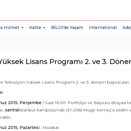
a Hizmet
Kalite
BİLGİ'de Yaşam
International
Ada
Yüksek Lisans Programı 2. ve 3. Döne
e Televizyon Yüksek Lisans Programı 2. ve 3. dönem başvuruları:
m:
uz 2015, Perşembe
/ Saat 16.00: Portfolyo ve Başvuru dosyası te
ar,
santral
istanbul Kampüsü'nde (E1-206) Müge Kemeç’e teslim ed
aktır.
uz 2015, Pazartesi
:
Mülakat