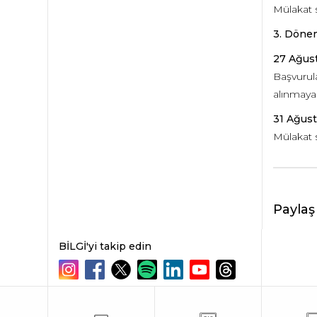
Mülakat s
3. Döne
27 Ağus
Başvurul
alınmayac
31 Ağust
Mülakat s
Paylaş
BİLGİ'yi takip edin