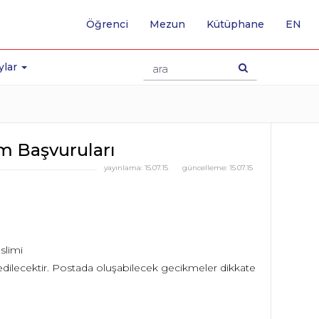
-
Öğrenci
Mezun
Kütüphane
EN
İNG
SA
GE
ylar
m Başvuruları
yayınlama:
15.07.15
güncelleme:
15.07.15
slimi
ilecektir. Postada oluşabilecek gecikmeler dikkate