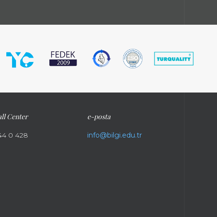
ll Center
e-posta
44 0 428
info@bilgi.edu.tr