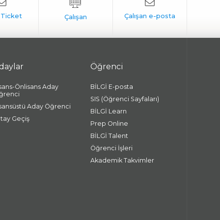
daylar
Öğrenci
isans-Önlisans Aday
BİLGİ E-posta
ğrenci
SIS (Öğrenci Sayfaları)
isansüstü Aday Öğrenci
BİLGİ Learn
atay Geçiş
Prep Online
BİLGİ Talent
Öğrenci İşleri
Akademik Takvimler