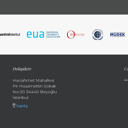
Dolapdere
Ca
4
Hacıahmet Mahallesi
Pir Hüsamettin Sokak
No:20 34440 Beyoğlu
İstanbul
harita