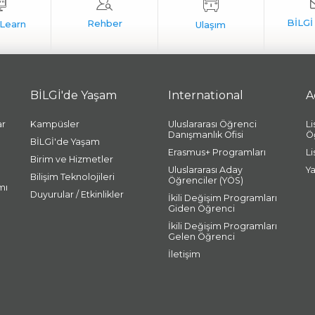
BİLGİ'de Yaşam
International
A
ar
Kampüsler
Uluslararası Öğrenci
L
Danışmanlık Ofisi
Ö
BİLGİ'de Yaşam
Erasmus+ Programları
L
Birim ve Hizmetler
Uluslararası Aday
Y
Bilişim Teknolojileri
Öğrenciler (YÖS)
mı
Duyurular / Etkinlikler
İkili Değişim Programları
Giden Öğrenci
İkili Değişim Programları
Gelen Öğrenci
İletişim