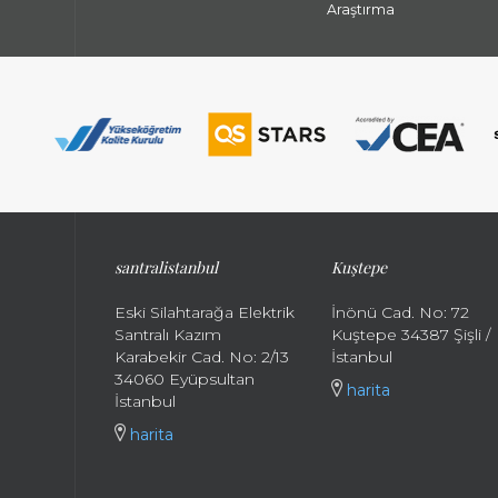
Araştırma
santralistanbul
Kuştepe
Eski Silahtarağa Elektrik
İnönü Cad. No: 72
Santralı Kazım
Kuştepe 34387 Şişli /
Karabekir Cad. No: 2/13
İstanbul
34060 Eyüpsultan
harita
İstanbul
harita