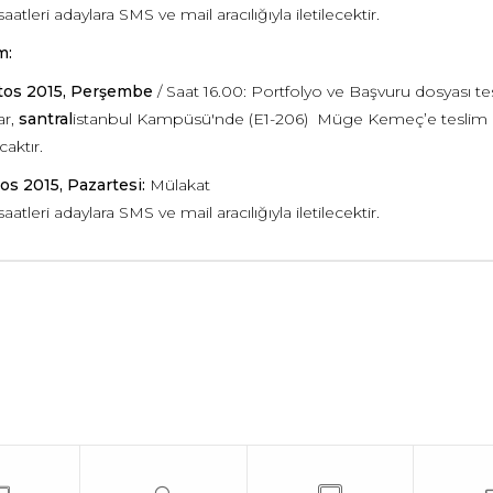
aatleri adaylara SMS ve mail aracılığıyla iletilecektir.
m:
tos 2015,
Perşembe
/ Saat 16.00: Portfolyo ve Başvuru dosyası te
ar,
santral
istanbul Kampüsü'nde (E1-206) Müge Kemeç’e teslim ed
aktır.
os 2015, Pazartesi
:
Mülakat
aatleri adaylara SMS ve mail aracılığıyla iletilecektir.