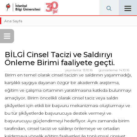
Tog
navi
Ana Sayfa
BİLGİ Cinsel Tacizi ve Saldırıyı
Önleme Birimi faaliyete geçti.
yayınlama:
13.10.16
güncelleme:
14.10.16
Birim en temel olarak cinsel tacizin ve saldırının yaşanmadığı,
karşılıklı saygıya dayanan özgür bir akademik araştırma,
eğitim ve çalışma ortamının yaratılmasına katkıda bulunmayı
amaçlıyor. Birim öncelikli olarak cinsel taciz veya saldırı
şikâyetleri için etkili bir başvuru mekanizması oluşturmayı ve
bu tür şikâyetlerde başvurucuya destek vermeyi ve
başvurucuyu güçlendirmeyi hedefliyor. Aynı zamanda birim
tarafından, cinsel tacizi ve saldırıyı önlemeye ve ortadan
kaldırmaya yönelik eğitim faaliyetleri ile toplumsal cinsiyet