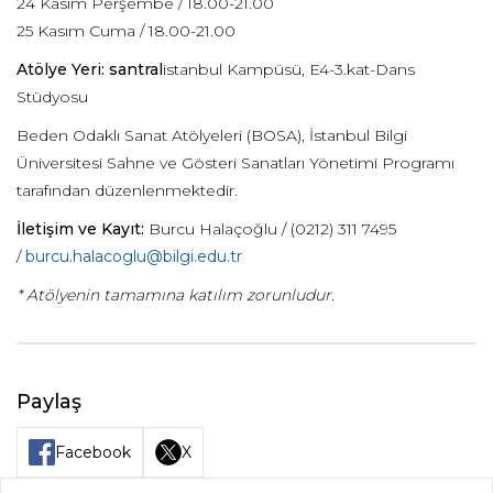
24 Kasım Perşembe / 18.00-21.00
25 Kasım Cuma / 18.00-21.00
Atölye Yeri: santral
istanbul Kampüsü, E4-3.kat-Dans
Stüdyosu
Beden Odaklı Sanat Atölyeleri (BOSA), İstanbul Bilgi
Üniversitesi Sahne ve Gösteri Sanatları Yönetimi Programı
tarafından düzenlenmektedir.
İletişim ve Kayıt:
Burcu Halaçoğlu / (0212) 311 7495
/
burcu.halacoglu@bilgi.edu.tr
* Atölyenin tamamına katılım zorunludur.
Paylaş
Facebook
X