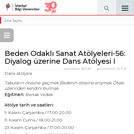
Tog
navi
Ana Sayfa
Beden Odaklı Sanat Atölyeleri-56:
Diyalog üzerine Dans Atölyesi I
yayınlama:
18.11.16
güncelleme:
24.11.16
Dans atölyesi
Tabuların ötesine geçmek
Bedenin ötesine erişmek
Öteki
üzerinden kendini bulmak
Eğitmen:
Berrak Yedek
Atölye tarih ve saatleri:
9 Kasım Çarşamba / 17.00-20.00
11 Kasım Cuma / 18.00-21.00
23 Kasım Çarşamba / 17.00-20.00