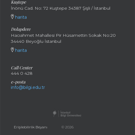
Kuştepe
İnönü Cad. No: 72 Kuştepe 34387 Şişli / İstanbul
harita
Dolapdere
Hacıahmet Mahallesi Pir Hüsamettin Sokak No:20
34440 Beyoğlu İstanbul
harita
Call Center
444 0 428
e-posta
info@bilgi.edu.tr
Erişilebilirlik Beyanı
© 2026